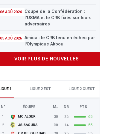
Coupe de la Confédération :
06 AOÛ 2026
l’USMA et le CRB fixés sur leurs
adversaires
Amical: le CRB tenu en échec par
05 AOÛ 2026
l’Olympique Akbou
VOIR PLUS DE NOUVELLES
LIGUE 1
LIGUE 2 EST
LIGUE 2 OUEST
N°
ÉQUIPE
MJ
DB
PTS
1
30
23
65
MC ALGER
2
30
14
55
JS SAOURA
3
30
23
53
CR BELOUIZDAD