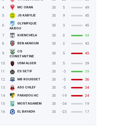
4
30
5
49
MC ORAN
5
30
9
45
JS KABYLIE
OLYMPIQUE
6
30
3
45
AKBOU
7
30
0
44
KHENCHELA
8
30
2
43
BEN AKNOUN
CS
9
30
5
43
CONSTANTINE
10
30
5
39
USM ALGER
11
30
-3
39
ES SETIF
12
30
-5
36
MB ROUISSET
13
30
-5
34
ASO CHLEF
14
30
-19
24
PARADOU AC
15
30
-34
19
MOSTAGANEM
16
30
-23
17
EL BAYADH