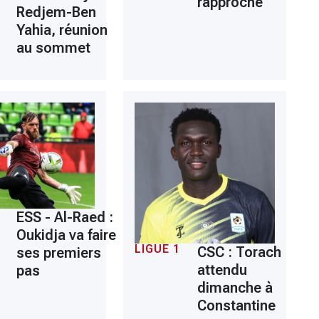
rapproche
Redjem-Ben
Yahia, réunion
au sommet
ESS - Al-Raed :
Oukidja va faire
LIGUE 1
CSC : Torach
ses premiers
attendu
pas
dimanche à
Constantine