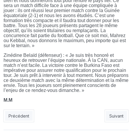
bien et nous donnerons tout pour rendre le pays fier. Ce
sera un match difficile face à une équipe compliquée à
jouer : ils ont réussi leur premier match contre la Guinée
équatoriale (2-1) et nous les avons étudiés. C’est une
formation très compacte et il faudra tout donner pour les
battre. Tous les 28 joueurs présents partagent le même
objectif, qu’ils soient titulaires ou remplaçants. La
concurrence fait partie du football. Que ce soit moi, Mahrez
ou Kebbal, nous donnons le maximum, peu importe qui est
sur le terrain. »
Zinédine Belaïd (défenseur) : « Je suis très honoré et
heureux de retrouver l’équipe nationale. À la CAN, aucun
match n’est facile. La victoire contre le Burkina Faso est
impérative pour assurer notre qualification pour le prochain
tour. Je suis prêt à intervenir à tout moment. Nous préparons
ce deuxième match avec la même détermination et la même
envie. Tous les joueurs sont pleinement conscients de
l’enjeu de ce rendez-vous dimanche. »
M.M
Article précédent : Ligue 1 Mobilis - 14ᵉ journée: pas de vainq
Article sui
Précédent
Suivant