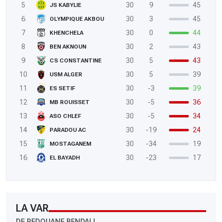
5
30
9
45
JS KABYLIE
6
30
3
45
OLYMPIQUE AKBOU
7
30
0
44
KHENCHELA
8
30
2
43
BEN AKNOUN
9
30
5
43
CS CONSTANTINE
10
30
5
39
USM ALGER
11
30
-3
39
ES SETIF
12
30
-5
36
MB ROUISSET
13
30
-5
34
ASO CHLEF
14
30
-19
24
PARADOU AC
15
30
-34
19
MOSTAGANEM
16
30
-23
17
EL BAYADH
LA VAR
DE REDOUANE BENDALI