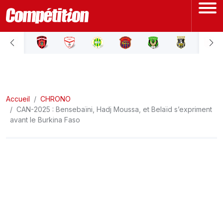
ACCUEIL
LIGUE 1
Accueil
LIGUE 2
CHRONO
CAN-2025 : Bensebaïni, Hadj Moussa, et Belaïd s’expriment
avant le Burkina Faso
COUPE D'ALGÉRIE
ÉQUIPE NATIONALE
COUPE DU MONDE
Actualités
Interviews