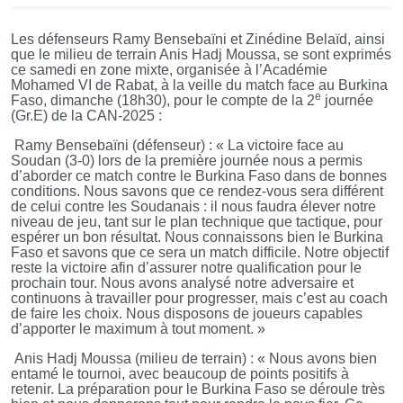
Les défenseurs Ramy Bensebaïni et Zinédine Belaïd, ainsi
que le milieu de terrain Anis Hadj Moussa, se sont exprimés
ce samedi en zone mixte, organisée à l’Académie
Mohamed VI de Rabat, à la veille du match face au Burkina
e
Faso, dimanche (18h30), pour le compte de la 2
journée
(Gr.E) de la CAN-2025 :
Ramy Bensebaïni (défenseur) : « La victoire face au
Soudan (3-0) lors de la première journée nous a permis
d’aborder ce match contre le Burkina Faso dans de bonnes
conditions. Nous savons que ce rendez-vous sera différent
de celui contre les Soudanais : il nous faudra élever notre
niveau de jeu, tant sur le plan technique que tactique, pour
espérer un bon résultat. Nous connaissons bien le Burkina
Faso et savons que ce sera un match difficile. Notre objectif
reste la victoire afin d’assurer notre qualification pour le
prochain tour. Nous avons analysé notre adversaire et
continuons à travailler pour progresser, mais c’est au coach
de faire les choix. Nous disposons de joueurs capables
d’apporter le maximum à tout moment. »
Anis Hadj Moussa (milieu de terrain) : « Nous avons bien
entamé le tournoi, avec beaucoup de points positifs à
retenir. La préparation pour le Burkina Faso se déroule très