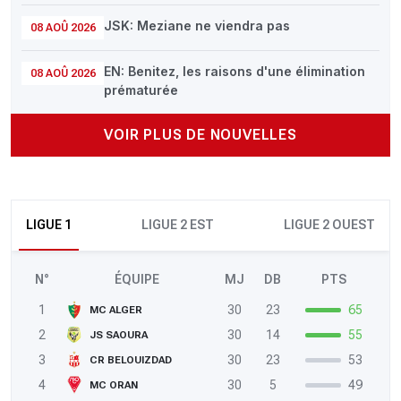
JSK: Meziane ne viendra pas
08 AOÛ 2026
EN: Benitez, les raisons d'une élimination
08 AOÛ 2026
prématurée
VOIR PLUS DE NOUVELLES
LIGUE 1
LIGUE 2 EST
LIGUE 2 OUEST
N°
ÉQUIPE
MJ
DB
PTS
1
30
23
65
MC ALGER
2
30
14
55
JS SAOURA
3
30
23
53
CR BELOUIZDAD
4
30
5
49
MC ORAN