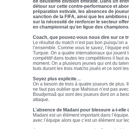
de deuxième division émiratie. Dans un entre
détour sur cette contre-performance et aborde
préparation estivale, les absences de joueu
sanction de la FIFA, ainsi que les ambitions
sur la nécessité de renforcer le secteur offe
en championnat qu’en ligue des champions
Coach, que pouvez-vous nous dire sur ce tr
Le résultat du match n’est pas bon puisqu’on a 
l’ensemble. Comme vous le savez, l’équipe est 
Turquie. On a quatre internationaux qui jouent
compétitif dans toutes les compétitions il faut 
moment. On a plusieurs jeunes qui ont du tale
buts durant les trois matchs joués et ce sont le
Soyez plus explicite…
On a besoin de trois à quatre joueurs de plus. Il
ne faut pas oublier que Mahious n’est pas avec 
Boudjemaâ qui sont des joueurs dont on a besoi
attaque.
L’absence de Madani pour blessure a-t-elle
Madani est un élément important dans l’équipe. 
avec l’équipe alors que c’est un élément sur l