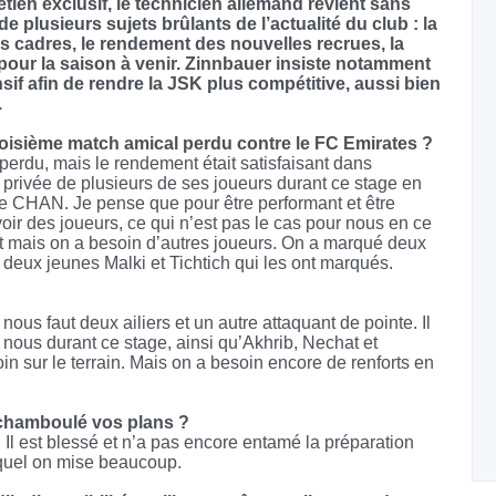
tien exclusif, le technicien allemand revient sans
 plusieurs sujets brûlants de l’actualité du club : la
rs cadres, le rendement des nouvelles recrues, la
 pour la saison à venir. Zinnbauer insiste notamment
nsif afin de rendre la JSK plus compétitive, aussi bien
.
oisième match amical perdu contre le FC Emirates ?
perdu, mais le rendement était satisfaisant dans
privée de plusieurs de ses joueurs durant ce stage en
 le CHAN. Je pense que pour être performant et être
avoir des joueurs, ce qui n’est pas le cas pour nous en ce
nt mais on a besoin d’autres joueurs. On a marqué deux
s deux jeunes Malki et Tichtich qui les ont marqués.
 nous faut deux ailiers et un autre attaquant de pointe. Il
nous durant ce stage, ainsi qu’Akhrib, Nechat et
n sur le terrain. Mais on a besoin encore de renforts en
 chamboulé vos plans ?
Il est blessé et n’a pas encore entamé la préparation
equel on mise beaucoup.