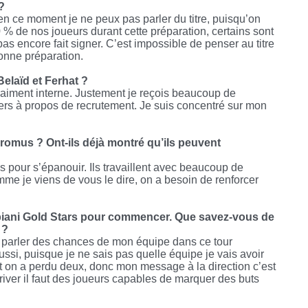
?
s en ce moment je ne peux pas parler du titre, puisqu’on
% de nos joueurs durant cette préparation, certains sont
pas encore fait signer. C’est impossible de penser au titre
onne préparation.
elaïd et Ferhat ?
vraiment interne. Justement je reçois beaucoup de
rs à propos de recrutement. Je suis concentré sur mon
romus ? Ont-ils déjà montré qu’ils peuvent
ps pour s’épanouir. Ils travaillent avec beaucoup de
me je viens de vous le dire, on a besoin de renforcer
biani Gold Stars pour commencer. Que savez-vous de
 ?
r parler des chances de mon équipe dans ce tour
ussi, puisque je ne sais pas quelle équipe je vais avoir
t on a perdu deux, donc mon message à la direction c’est
rriver il faut des joueurs capables de marquer des buts