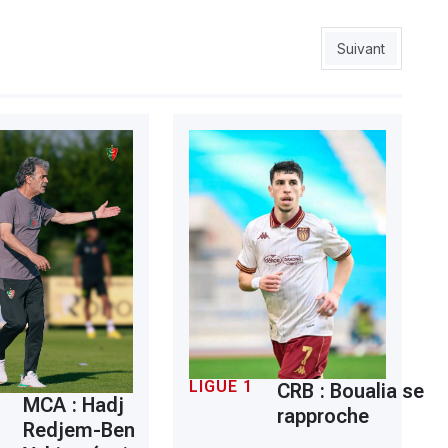
nitivement écartée
Article suivant :
Suivant
LIGUE 1
CRB : Boualia se
MCA : Hadj
rapproche
Redjem-Ben