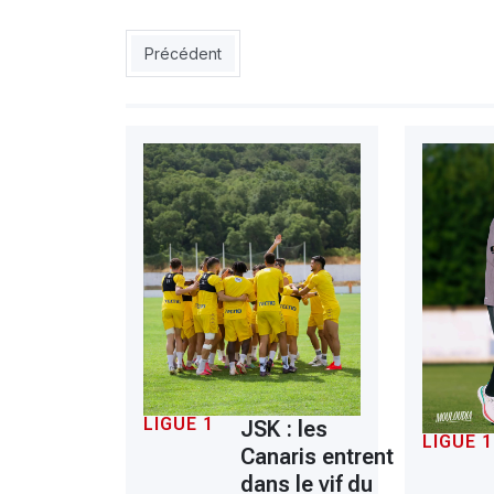
Article précédent : MCO : la piste Mandréa défi
Précédent
LIGUE 1
JSK : les
LIGUE 1
Canaris entrent
dans le vif du