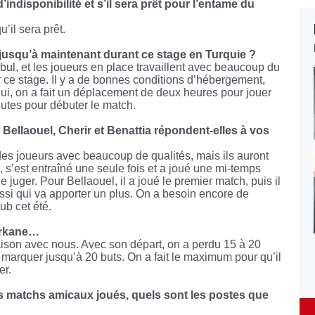
ndisponibilité et s’il sera prêt pour l’entame du
’il sera prêt.
 jusqu’à maintenant durant ce stage en Turquie ?
nbul, et les joueurs en place travaillent avec beaucoup du
ce stage. Il y a de bonnes conditions d’hébergement,
’hui, on a fait un déplacement de deux heures pour jouer
nutes pour débuter le match.
ellaouel, Cherir et Benattia répondent-elles à vos
des joueurs avec beaucoup de qualités, mais ils auront
, s’est entraîné une seule fois et a joué une mi-temps
e juger. Pour Bellaouel, il a joué le premier match, puis il
ssi qui va apporter un plus. On a besoin encore de
ub cet été.
Berkane…
 saison avec nous. Avec son départ, on a perdu 15 à 20
 marquer jusqu’à 20 buts. On a fait le maximum pour qu’il
er.
is matchs amicaux joués, quels sont les postes que