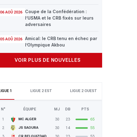
Coupe de la Confédération :
06 AOÛ 2026
l’USMA et le CRB fixés sur leurs
adversaires
Amical: le CRB tenu en échec par
05 AOÛ 2026
l’Olympique Akbou
VOIR PLUS DE NOUVELLES
LIGUE 1
LIGUE 2 EST
LIGUE 2 OUEST
N°
ÉQUIPE
MJ
DB
PTS
1
30
23
65
MC ALGER
2
30
14
55
JS SAOURA
3
30
23
53
CR BELOUIZDAD