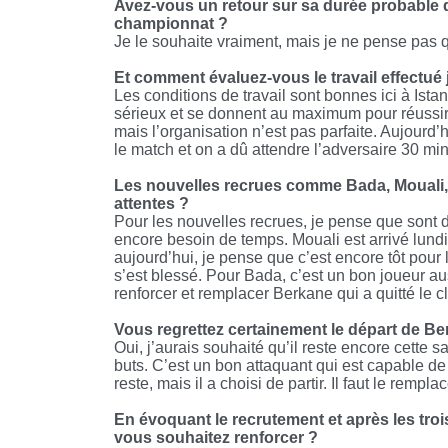
Avez-vous un retour sur sa durée probable d’i
championnat ?
Je le souhaite vraiment, mais je ne pense pas qu
Et comment évaluez-vous le travail effectué
Les conditions de travail sont bonnes ici à Ista
sérieux et se donnent au maximum pour réussir 
mais l’organisation n’est pas parfaite. Aujourd
le match et on a dû attendre l’adversaire 30 mi
Les nouvelles recrues comme Bada, Mouali, B
attentes ?
Pour les nouvelles recrues, je pense que sont 
encore besoin de temps. Mouali est arrivé lundi
aujourd’hui, je pense que c’est encore tôt pour l
s’est blessé. Pour Bada, c’est un bon joueur au
renforcer et remplacer Berkane qui a quitté le cl
Vous regrettez certainement le départ de 
Oui, j’aurais souhaité qu’il reste encore cette
buts. C’est un bon attaquant qui est capable de
reste, mais il a choisi de partir. Il faut le remplac
En évoquant le recrutement et après les tro
vous souhaitez renforcer ?