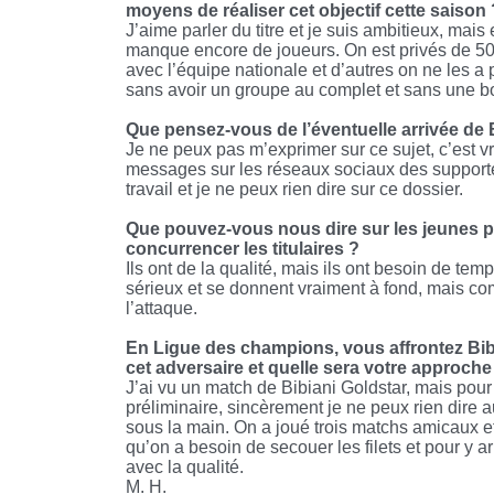
moyens de réaliser cet objectif cette saison 
J’aime parler du titre et je suis ambitieux, mai
manque encore de joueurs. On est privés de 50 
avec l’équipe nationale et d’autres on ne les a 
sans avoir un groupe au complet et sans une b
Que pensez-vous de l’éventuelle arrivée de B
Je ne peux pas m’exprimer sur ce sujet, c’est 
messages sur les réseaux sociaux des supporte
travail et je ne peux rien dire sur ce dossier.
Que pouvez-vous nous dire sur les jeunes p
concurrencer les titulaires ?
Ils ont de la qualité, mais ils ont besoin de tem
sérieux et se donnent vraiment à fond, mais com
l’attaque.
En Ligue des champions, vous affrontez Bi
cet adversaire et quelle sera votre approche
J’ai vu un match de Bibiani Goldstar, mais pou
préliminaire, sincèrement je ne peux rien dire a
sous la main. On a joué trois matchs amicaux e
qu’on a besoin de secouer les filets et pour y a
avec la qualité.
M. H.