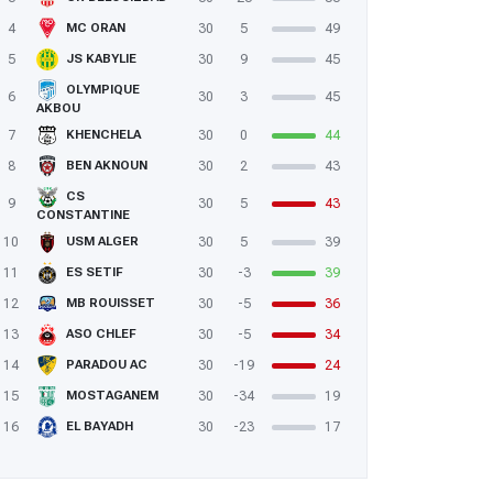
4
30
5
49
MC ORAN
5
30
9
45
JS KABYLIE
OLYMPIQUE
6
30
3
45
AKBOU
7
30
0
44
KHENCHELA
8
30
2
43
BEN AKNOUN
CS
9
30
5
43
CONSTANTINE
10
30
5
39
USM ALGER
11
30
-3
39
ES SETIF
12
30
-5
36
MB ROUISSET
13
30
-5
34
ASO CHLEF
14
30
-19
24
PARADOU AC
15
30
-34
19
MOSTAGANEM
16
30
-23
17
EL BAYADH