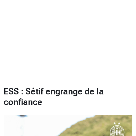
CHRONO
Vidéos
Fil d'actualités
La var
Version PDF
Politique de confidentialité
ESS : Sétif engrange de la
confiance