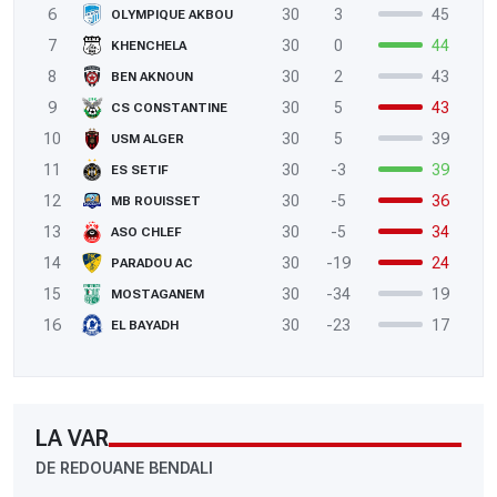
6
30
3
45
OLYMPIQUE AKBOU
7
30
0
44
KHENCHELA
8
30
2
43
BEN AKNOUN
9
30
5
43
CS CONSTANTINE
10
30
5
39
USM ALGER
11
30
-3
39
ES SETIF
12
30
-5
36
MB ROUISSET
13
30
-5
34
ASO CHLEF
14
30
-19
24
PARADOU AC
15
30
-34
19
MOSTAGANEM
16
30
-23
17
EL BAYADH
LA VAR
DE REDOUANE BENDALI