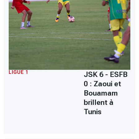
LIGUE 1
JSK 6 - ESFB
0 : Zaoui et
Bouamam
brillent à
Tunis