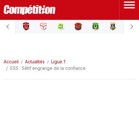
ACCUEIL
LIGUE 1
Accueil
LIGUE 2
Actualités
Ligue 1
ESS : Sétif engrange de la confiance
COUPE D'ALGÉRIE
ÉQUIPE NATIONALE
COUPE DU MONDE
Actualités
Interviews