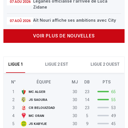
Leganés officialise l'arrivée de Luca
07 AOÛ 2026
Zidane
Aït Nouri affiche ses ambitions avec City
07 AOÛ 2026
VOIR PLUS DE NOUVELLES
LIGUE 1
LIGUE 2 EST
LIGUE 2 OUEST
N°
ÉQUIPE
MJ
DB
PTS
1
30
23
65
MC ALGER
2
30
14
55
JS SAOURA
3
30
23
53
CR BELOUIZDAD
4
30
5
49
MC ORAN
5
30
9
45
JS KABYLIE