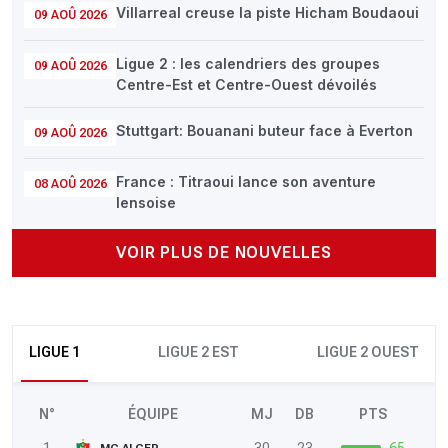
Villarreal creuse la piste Hicham Boudaoui
09 AOÛ 2026
Ligue 2 : les calendriers des groupes
09 AOÛ 2026
Centre-Est et Centre-Ouest dévoilés
Stuttgart: Bouanani buteur face à Everton
09 AOÛ 2026
France : Titraoui lance son aventure
08 AOÛ 2026
lensoise
VOIR PLUS DE NOUVELLES
LIGUE 1
LIGUE 2 EST
LIGUE 2 OUEST
N°
ÉQUIPE
MJ
DB
PTS
1
30
23
65
MC ALGER