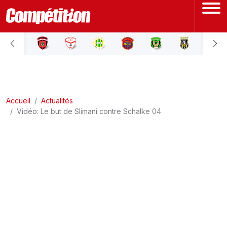
ACCUEIL
LIGUE 1
Accueil
LIGUE 2
Actualités
Vidéo: Le but de Slimani contre Schalke 04
COUPE D'ALGÉRIE
ÉQUIPE NATIONALE
COUPE DU MONDE
Actualités
Interviews