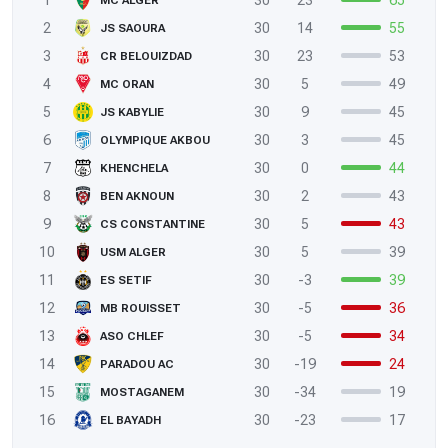
2
30
14
55
JS SAOURA
3
30
23
53
CR BELOUIZDAD
4
30
5
49
MC ORAN
5
30
9
45
JS KABYLIE
6
30
3
45
OLYMPIQUE AKBOU
7
30
0
44
KHENCHELA
8
30
2
43
BEN AKNOUN
9
30
5
43
CS CONSTANTINE
10
30
5
39
USM ALGER
11
30
-3
39
ES SETIF
12
30
-5
36
MB ROUISSET
13
30
-5
34
ASO CHLEF
14
30
-19
24
PARADOU AC
15
30
-34
19
MOSTAGANEM
16
30
-23
17
EL BAYADH