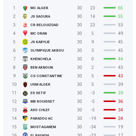
1
30
23
65
MC ALGER
2
30
14
55
JS SAOURA
3
30
23
53
CR BELOUIZDAD
4
30
5
49
MC ORAN
5
30
9
45
JS KABYLIE
6
30
3
45
OLYMPIQUE AKBOU
7
30
0
44
KHENCHELA
8
30
2
43
BEN AKNOUN
9
30
5
43
CS CONSTANTINE
10
30
5
39
USM ALGER
11
30
-3
39
ES SETIF
12
30
-5
36
MB ROUISSET
13
30
-5
34
ASO CHLEF
14
30
-19
24
PARADOU AC
15
30
-34
19
MOSTAGANEM
16
30
-23
17
EL BAYADH