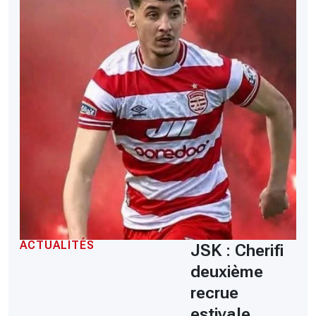
ACTUALITÉS
JSK : Cherifi
deuxième
recrue
estivale