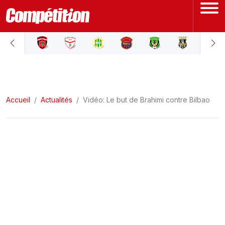
ACCUEIL
LIGUE 1
Accueil
LIGUE 2
Actualités
Vidéo: Le but de Brahimi contre Bilbao
COUPE D'ALGÉRIE
ÉQUIPE NATIONALE
COUPE DU MONDE
Actualités
Interviews