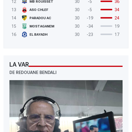
12
30
-5
36
MB ROUISSET
13
30
-5
34
ASO CHLEF
14
30
-19
24
PARADOU AC
15
30
-34
19
MOSTAGANEM
16
30
-23
17
EL BAYADH
LA VAR
DE REDOUANE BENDALI