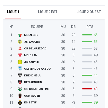
LIGUE 1
LIGUE 2 EST
LIGUE 2 OUEST
N°
ÉQUIPE
MJ
DB
PTS
1
30
23
65
MC ALGER
2
30
14
55
JS SAOURA
3
30
23
53
CR BELOUIZDAD
4
30
5
49
MC ORAN
5
30
9
45
JS KABYLIE
6
30
3
45
OLYMPIQUE AKBOU
7
30
0
44
KHENCHELA
8
30
2
43
BEN AKNOUN
9
30
5
43
CS CONSTANTINE
10
30
5
39
USM ALGER
11
30
-3
39
ES SETIF