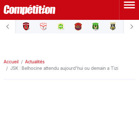
ACCUEIL
LIGUE 1
Accueil
LIGUE 2
Actualités
JSK : Belhocine attendu aujourd'hui ou demain a Tizi
COUPE D'ALGÉRIE
ÉQUIPE NATIONALE
COUPE DU MONDE
Actualités
Interviews