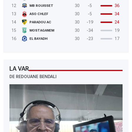
12
30
-5
36
MB ROUISSET
13
30
-5
34
ASO CHLEF
14
30
-19
24
PARADOU AC
15
30
-34
19
MOSTAGANEM
16
30
-23
17
EL BAYADH
LA VAR
DE REDOUANE BENDALI