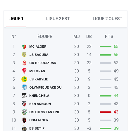
LIGUE 1
LIGUE 2 EST
LIGUE 2 OUEST
N°
ÉQUIPE
MJ
DB
PTS
1
30
23
65
MC ALGER
2
30
14
55
JS SAOURA
3
30
23
53
CR BELOUIZDAD
4
30
5
49
MC ORAN
5
30
9
45
JS KABYLIE
6
30
3
45
OLYMPIQUE AKBOU
7
30
0
44
KHENCHELA
8
30
2
43
BEN AKNOUN
9
30
5
43
CS CONSTANTINE
10
30
5
39
USM ALGER
11
30
-3
39
ES SETIF