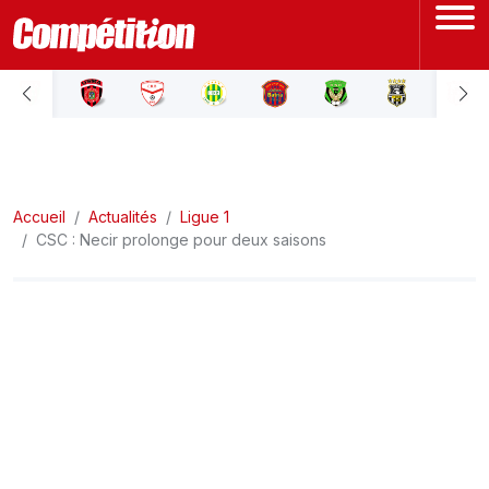
ACCUEIL
LIGUE 1
Accueil
LIGUE 2
Actualités
Ligue 1
CSC : Necir prolonge pour deux saisons
COUPE D'ALGÉRIE
ÉQUIPE NATIONALE
COUPE DU MONDE
Actualités
Interviews