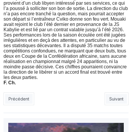
provient d’un club libyen intéressé par ses services, ce qui
l’a poussé à solliciter son bon de sortie. La direction du club
n’a pas encore tranché la question, mais pourrait accepter
son départ si l’entraîneur Cviko donne son feu vert. Mouaki
avait rejoint le club l’été dernier en provenance de la JS
Kabylie et est lié par un contrat valable jusqu’à l’été 2026.
Ses performances lors de la saison écoulée ont été jugées
irrégulières et en deçà des attentes, en particulier au vu de
ses statistiques décevantes. Il a disputé 35 matchs toutes
compétitions confondues, ne marquant que deux buts, tous
deux en Coupe de la Confédération africaine, sans aucune
réalisation en championnat malgré 24 apparitions, ni la
moindre passe décisive. Ces chiffres pourraient convaincre
la direction de le libérer si un accord final est trouvé entre
les deux parties.
F. Ch.
Article précédent : ESS : Antoine Hey débarque à Sétif
Article suiv
Précédent
Suivant