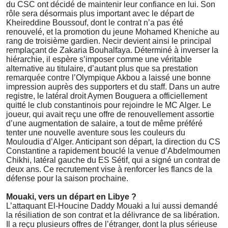
du CSC ont décidé de maintenir leur confiance en lui. Son
rôle sera désormais plus important avec le départ de
Kheireddine Boussouf, dont le contrat n’a pas été
renouvelé, et la promotion du jeune Mohamed Kheniche au
rang de troisième gardien. Necir devient ainsi le principal
remplaçant de Zakaria Bouhalfaya. Déterminé à inverser la
hiérarchie, il espère s’imposer comme une véritable
alternative au titulaire, d’autant plus que sa prestation
remarquée contre l’Olympique Akbou a laissé une bonne
impression auprès des supporters et du staff. Dans un autre
registre, le latéral droit Aymen Bouguera a officiellement
quitté le club constantinois pour rejoindre le MC Alger. Le
joueur, qui avait reçu une offre de renouvellement assortie
d’une augmentation de salaire, a tout de même préféré
tenter une nouvelle aventure sous les couleurs du
Mouloudia d’Alger. Anticipant son départ, la direction du CS
Constantine a rapidement bouclé la venue d’Abdelmoumen
Chikhi, latéral gauche du ES Sétif, qui a signé un contrat de
deux ans. Ce recrutement vise à renforcer les flancs de la
défense pour la saison prochaine.
Mouaki, vers un départ en Libye ?
L’attaquant El-Houcine Daddy Mouaki a lui aussi demandé
la résiliation de son contrat et la délivrance de sa libération.
Il a reçu plusieurs offres de l’étranger, dont la plus sérieuse