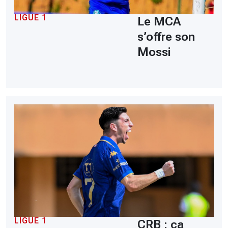
LIGUE 1
Le MCA
s’offre son
Mossi
LIGUE 1
CRB : ça