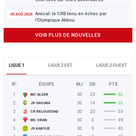
Amical: le CRB tenu en échec par
05 AOÛ 2026
l’Olympique Akbou
VOIR PLUS DE NOUVELLES
LIGUE 1
LIGUE 2 EST
LIGUE 2 OUEST
N°
ÉQUIPE
MJ
DB
PTS
1
30
23
65
MC ALGER
2
30
14
55
JS SAOURA
3
30
23
53
CR BELOUIZDAD
4
30
5
49
MC ORAN
5
30
9
45
JS KABYLIE