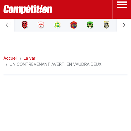
ACCUEIL
LIGUE 1
Accueil
LIGUE 2
La var
UN CONTREVENANT AVERTI EN VAUDRA DEUX
COUPE D'ALGÉRIE
ÉQUIPE NATIONALE
COUPE DU MONDE
Actualités
Interviews