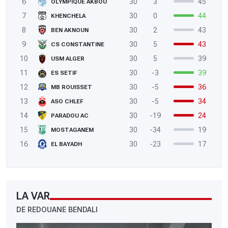
6
30
3
45
OLYMPIQUE AKBOU
7
30
0
44
KHENCHELA
8
30
2
43
BEN AKNOUN
9
30
5
43
CS CONSTANTINE
10
30
5
39
USM ALGER
11
30
-3
39
ES SETIF
12
30
-5
36
MB ROUISSET
13
30
-5
34
ASO CHLEF
14
30
-19
24
PARADOU AC
15
30
-34
19
MOSTAGANEM
16
30
-23
17
EL BAYADH
LA VAR
DE REDOUANE BENDALI