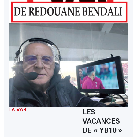
LA VAR
LES
VACANCES
DE « YB10 »