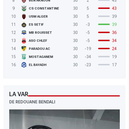
8
30
2
43
BEN AKNOUN
9
30
5
43
CS CONSTANTINE
10
30
5
39
USM ALGER
11
30
-3
39
ES SETIF
12
30
-5
36
MB ROUISSET
13
30
-5
34
ASO CHLEF
14
30
-19
24
PARADOU AC
15
30
-34
19
MOSTAGANEM
16
30
-23
17
EL BAYADH
LA VAR
DE REDOUANE BENDALI