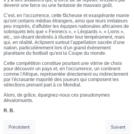
devenir une farce ou une fantaisie de mauvais goût.
C'est, en l'occurrence, cette fâcheuse et exaspérante manie
qu'ont certains médias étrangers, ainsi que leurs imitateurs
peu inspirés, d'affubler les équipes nationales africaines de
sobriquets tels que « Fennecs », « Léopards », « Lions »,
etc., soi-disant destinés à illustrer leur tempérament, mais
qui, en réalité, éclipsent surtout l'appellation sacrée d'une
nation, particulièrement lors d'un grand événement
planétaire du football qu'est la Coupe du monde.
Cette compétition constitue pourtant une vitrine de choix
pour découvrir un pays et, en l'occurrence, un continent
comme l'Afrique, représentée directement ou indirectement
par l'écrasante majorité des joueurs qui composent les
sélections prenant part à ce Mondial.
Alors, de grâce, épargnez-nous ces pseudonymes
dévalorisants.
R. B.
Article précédent : UN NOUVEAU SYSTÈME, OUI MAIS...
Article su
Précédent
Suivant