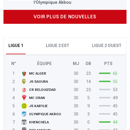
l’Olympique Akbou
VOIR PLUS DE NOUVELLES
LIGUE 1
LIGUE 2 EST
LIGUE 2 OUEST
N°
ÉQUIPE
MJ
DB
PTS
1
30
23
65
MC ALGER
2
30
14
55
JS SAOURA
3
30
23
53
CR BELOUIZDAD
4
30
5
49
MC ORAN
5
30
9
45
JS KABYLIE
6
30
3
45
OLYMPIQUE AKBOU
7
30
0
44
KHENCHELA