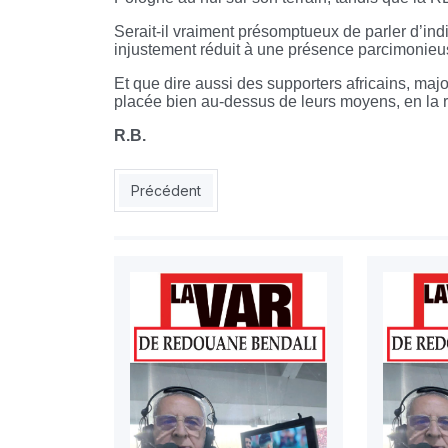
Serait-il vraiment présomptueux de parler d’indi
injustement réduit à une présence parcimonieu
Et que dire aussi des supporters africains, ma
placée bien au-dessus de leurs moyens, en la ré
R.B.
Article précédent : UN CONTREVENANT AVERT
Précédent