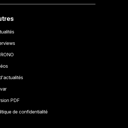
utres
ualités
terviews
HRONO
déos
 d'actualités
 var
rsion PDF
itique de confidentialité