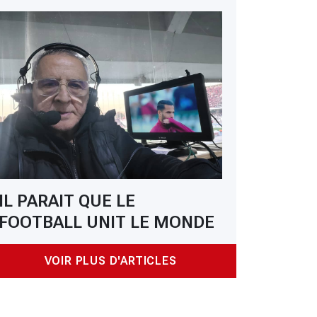
 : POUR QUELQUES MILLIONS DE DOLLARS...
IL PARAIT QUE LE
FOOTBALL UNIT LE MONDE
VOIR PLUS D'ARTICLES