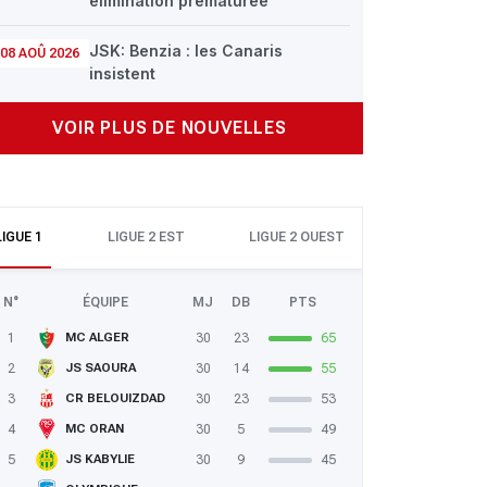
élimination prématurée
JSK: Benzia : les Canaris
08 AOÛ 2026
insistent
VOIR PLUS DE NOUVELLES
LIGUE 1
LIGUE 2 EST
LIGUE 2 OUEST
N°
ÉQUIPE
MJ
DB
PTS
1
30
23
65
MC ALGER
2
30
14
55
JS SAOURA
3
30
23
53
CR BELOUIZDAD
4
30
5
49
MC ORAN
5
30
9
45
JS KABYLIE