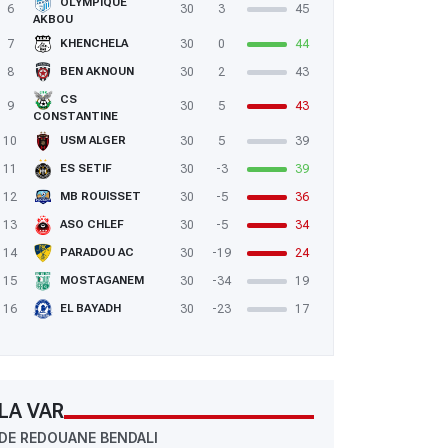
OLYMPIQUE
6
30
3
45
AKBOU
7
30
0
44
KHENCHELA
8
30
2
43
BEN AKNOUN
CS
9
30
5
43
CONSTANTINE
10
30
5
39
USM ALGER
11
30
-3
39
ES SETIF
12
30
-5
36
MB ROUISSET
13
30
-5
34
ASO CHLEF
14
30
-19
24
PARADOU AC
15
30
-34
19
MOSTAGANEM
16
30
-23
17
EL BAYADH
LA VAR
DE REDOUANE BENDALI