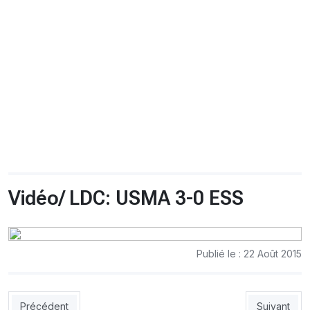
CHRONO
Vidéos
Fil d'actualités
La var
Version PDF
Politique de confidentialité
Vidéo/ LDC: USMA 3-0 ESS
Publié le : 22 Août 2015
Article précédent : USMA-ESS/ Hamdi : «Une victoire exception
Article sui
Précédent
Suivant