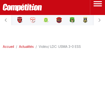
ACCUEIL
LIGUE 1
Accueil
LIGUE 2
Actualités
Vidéo/ LDC: USMA 3-0 ESS
COUPE D'ALGÉRIE
ÉQUIPE NATIONALE
COUPE DU MONDE
Actualités
Interviews