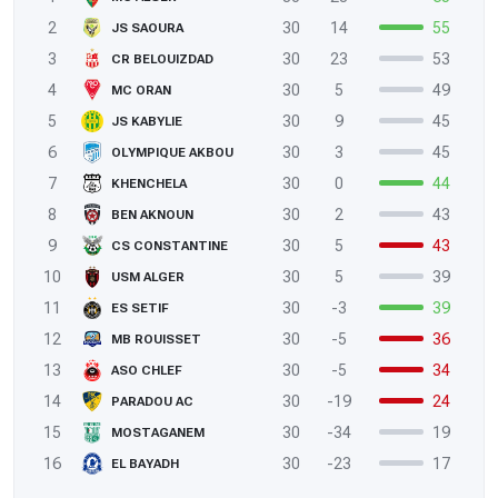
2
30
14
55
JS SAOURA
3
30
23
53
CR BELOUIZDAD
4
30
5
49
MC ORAN
5
30
9
45
JS KABYLIE
6
30
3
45
OLYMPIQUE AKBOU
7
30
0
44
KHENCHELA
8
30
2
43
BEN AKNOUN
9
30
5
43
CS CONSTANTINE
10
30
5
39
USM ALGER
11
30
-3
39
ES SETIF
12
30
-5
36
MB ROUISSET
13
30
-5
34
ASO CHLEF
14
30
-19
24
PARADOU AC
15
30
-34
19
MOSTAGANEM
16
30
-23
17
EL BAYADH