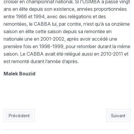
croiser en championnat national. Si l’USMBA a passé vingt
ans en élite depuis son existence, années proportionnées
entre 1966 et 1994, avec des relégations et des
remontées, le CABBA lui, par contre, n’est qu’à sa onzième
saison en élite cette saison depuis sa remontée en
nationale une en 2001-2002, après avoir accédé une
première fois en 1998-1999, pour retomber durant la même
saison. Le CABBA avait été relégué aussi en 2010-2011 et
est remonté durant l’année d’après.
Malek Bouzid
Article précédent : JSMB : LAshanti Kotoko, un adversaire pas f
Article sui
Précédent
Suivant