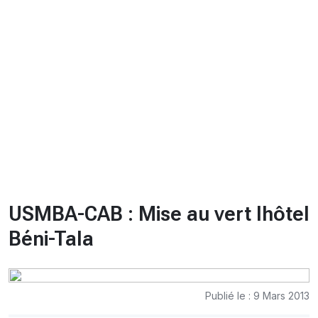
CHRONO
Vidéos
Fil d'actualités
La var
Version PDF
Politique de confidentialité
USMBA-CAB : Mise au vert lhôtel
Béni-Tala
Publié le : 9 Mars 2013