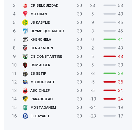
3
30
23
53
CR BELOUIZDAD
4
30
5
49
MC ORAN
5
30
9
45
JS KABYLIE
6
30
3
45
OLYMPIQUE AKBOU
7
30
0
44
KHENCHELA
8
30
2
43
BEN AKNOUN
9
30
5
43
CS CONSTANTINE
10
30
5
39
USM ALGER
11
30
-3
39
ES SETIF
12
30
-5
36
MB ROUISSET
13
30
-5
34
ASO CHLEF
14
30
-19
24
PARADOU AC
15
30
-34
19
MOSTAGANEM
16
30
-23
17
EL BAYADH