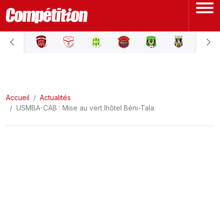
ACCUEIL
LIGUE 1
Accueil
LIGUE 2
Actualités
USMBA-CAB : Mise au vert lhôtel Béni-Tala
COUPE D'ALGÉRIE
ÉQUIPE NATIONALE
COUPE DU MONDE
Actualités
Interviews