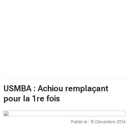
CHRONO
Vidéos
Fil d'actualités
La var
Version PDF
Politique de confidentialité
USMBA : Achiou remplaçant
pour la 1re fois
Publié le : 15 Décembre 2014