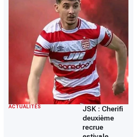
ACTUALITÉS
JSK : Cherifi
deuxième
recrue
estivale