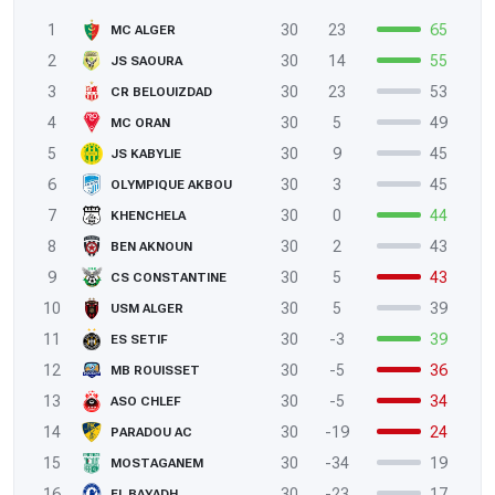
1
30
23
65
MC ALGER
2
30
14
55
JS SAOURA
3
30
23
53
CR BELOUIZDAD
4
30
5
49
MC ORAN
5
30
9
45
JS KABYLIE
6
30
3
45
OLYMPIQUE AKBOU
7
30
0
44
KHENCHELA
8
30
2
43
BEN AKNOUN
9
30
5
43
CS CONSTANTINE
10
30
5
39
USM ALGER
11
30
-3
39
ES SETIF
12
30
-5
36
MB ROUISSET
13
30
-5
34
ASO CHLEF
14
30
-19
24
PARADOU AC
15
30
-34
19
MOSTAGANEM
16
30
-23
17
EL BAYADH