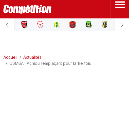
ACCUEIL
LIGUE 1
Accueil
LIGUE 2
Actualités
USMBA : Achiou remplaçant pour la 1re fois
COUPE D'ALGÉRIE
ÉQUIPE NATIONALE
COUPE DU MONDE
Actualités
Interviews