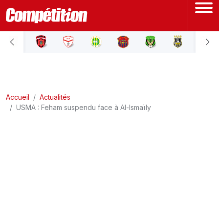
ACCUEIL
LIGUE 1
Accueil
LIGUE 2
Actualités
USMA : Feham suspendu face à Al-Ismaïly
COUPE D'ALGÉRIE
ÉQUIPE NATIONALE
COUPE DU MONDE
Actualités
Interviews