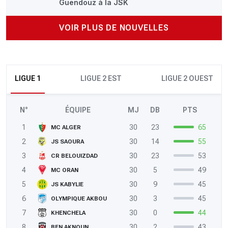
Guendouz à la JSK
VOIR PLUS DE NOUVELLES
LIGUE 1
LIGUE 2 EST
LIGUE 2 OUEST
N°
ÉQUIPE
MJ
DB
PTS
1
30
23
65
MC ALGER
2
30
14
55
JS SAOURA
3
30
23
53
CR BELOUIZDAD
4
30
5
49
MC ORAN
5
30
9
45
JS KABYLIE
6
30
3
45
OLYMPIQUE AKBOU
7
30
0
44
KHENCHELA
8
30
2
43
BEN AKNOUN