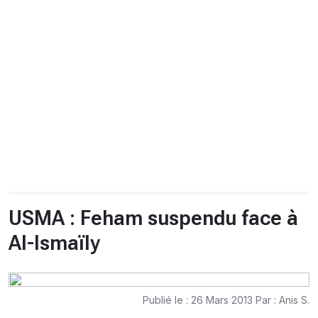
CHRONO
Vidéos
Fil d'actualités
La var
Version PDF
Politique de confidentialité
USMA : Feham suspendu face à
Al-Ismaïly
Publié le : 26 Mars 2013 Par : Anis S.