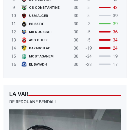
9
30
5
43
CS CONSTANTINE
10
30
5
39
USM ALGER
11
30
-3
39
ES SETIF
12
30
-5
36
MB ROUISSET
13
30
-5
34
ASO CHLEF
14
30
-19
24
PARADOU AC
15
30
-34
19
MOSTAGANEM
16
30
-23
17
EL BAYADH
LA VAR
DE REDOUANE BENDALI