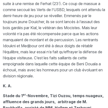
suite à une remise de Ferhat (23’). Ce coup de massue a
comme secoué les Verts de l’USBD, lesquels ont attendu la
demi-heure de jeu pour se réveiller. Emmenés par le
toujours jeune Douicher, ils se sont lancés à l’assaut des
bois gardés par Kial, le vétéran des Mocistes. Mais leur
volonté n’a pas été récompensée parce que les actions
manquaient de mordant et de percussion. Les rentrants
Idoukni et Medjbour ont été à deux doigts de rétablir
l’équilibre, mais leur essai n’a fait qu’effrayer la défense de
l’équipe visiteuse. C’est les faits saillants de cette
empoignade dans laquelle cette équipe de Beni Douala a
échoué, mais avec les honneurs pour un club évoluant en
division régionale.
K. A.
er
Stade du 1
-Novembre, Tizi Ouzou, temps nuageux,
affluence des grands jours, arbitrage de M.
Boukhalfa, assisté de MM. Hallem et Zerhouni.