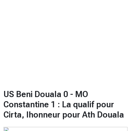
CHRONO
Vidéos
Fil d'actualités
La var
Version PDF
Politique de confidentialité
US Beni Douala 0 - MO
Constantine 1 : La qualif pour
Cirta, lhonneur pour Ath Douala