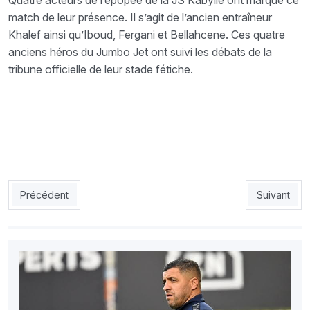
Quatre acteurs de l’épopée de la JS Kabylie ont marqué ce
match de leur présence. Il s’agit de l’ancien entraîneur
Khalef ainsi qu’Iboud, Fergani et Bellahcene. Ces quatre
anciens héros du Jumbo Jet ont suivi les débats de la
tribune officielle de leur stade fétiche.
Article précédent : USMM Hadjout 1 - JSM Tiaret 0 : Souakir qua
Article sui
Précédent
Suivant