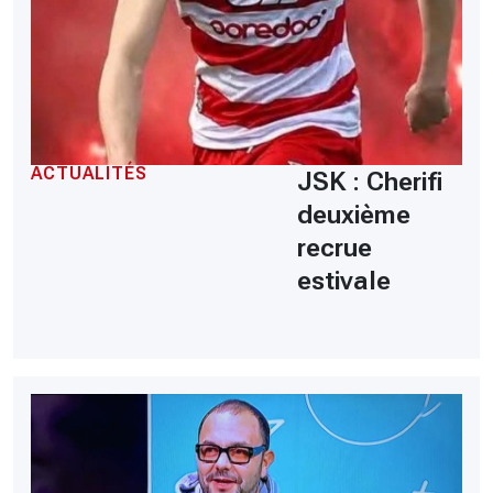
ACTUALITÉS
JSK : Cherifi
deuxième
recrue
estivale