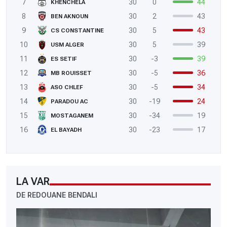
7
30
0
44
KHENCHELA
8
30
2
43
BEN AKNOUN
9
30
5
43
CS CONSTANTINE
10
30
5
39
USM ALGER
11
30
-3
39
ES SETIF
12
30
-5
36
MB ROUISSET
13
30
-5
34
ASO CHLEF
14
30
-19
24
PARADOU AC
15
30
-34
19
MOSTAGANEM
16
30
-23
17
EL BAYADH
LA VAR
DE REDOUANE BENDALI