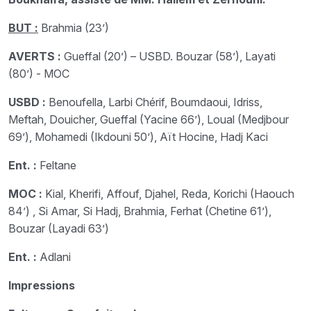
BUT :
Brahmia (23’)
AVERTS :
Gueffal (20’) – USBD. Bouzar (58’), Layati
(80’) - MOC
USBD :
Benoufella, Larbi Chérif, Boumdaoui, Idriss,
Meftah, Douicher, Gueffal (Yacine 66’), Loual (Medjbour
69’), Mohamedi (Ikdouni 50’), Aït Hocine, Hadj Kaci
Ent. :
Feltane
MOC :
Kial, Kherifi, Affouf, Djahel, Reda, Korichi (Haouch
84’) , Si Amar, Si Hadj, Brahmia, Ferhat (Chetine 61’),
Bouzar (Layadi 63’)
Ent. :
Adlani
Impressions