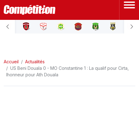
ACCUEIL
LIGUE 1
Accueil
LIGUE 2
Actualités
US Beni Douala 0 - MO Constantine 1 : La qualif pour Cirta,
lhonneur pour Ath Douala
COUPE D'ALGÉRIE
ÉQUIPE NATIONALE
COUPE DU MONDE
Actualités
Interviews