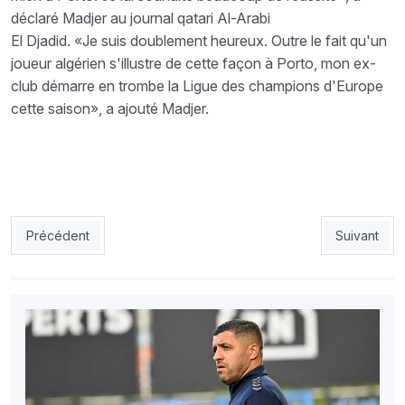
déclaré Madjer au journal qatari Al-Arabi
El Djadid. «Je suis doublement heureux. Outre le fait qu'un
joueur algérien s'illustre de cette façon à Porto, mon ex-
club démarre en trombe la Ligue des champions d'Europe
cette saison», a ajouté Madjer.
Article précédent : EN : Ghoulam et Mesbah rassurent Gourcuff
Article suiv
Précédent
Suivant