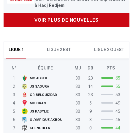
à Hadj Redjem
VOIR PLUS DE NOUVELLES
LIGUE 1
LIGUE 2 EST
LIGUE 2 OUEST
N°
ÉQUIPE
MJ
DB
PTS
1
30
23
65
MC ALGER
2
30
14
55
JS SAOURA
3
30
23
53
CR BELOUIZDAD
4
30
5
49
MC ORAN
5
30
9
45
JS KABYLIE
6
30
3
45
OLYMPIQUE AKBOU
7
30
0
44
KHENCHELA