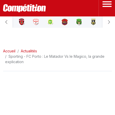
ACCUEIL
LIGUE 1
Accueil
LIGUE 2
Actualités
Sporting - FC Porto : Le Matador Vs le Magico, la grande
explication
COUPE D'ALGÉRIE
ÉQUIPE NATIONALE
COUPE DU MONDE
Actualités
Interviews