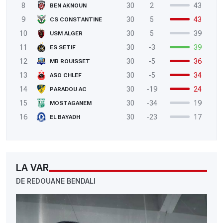
8
30
2
43
BEN AKNOUN
9
30
5
43
CS CONSTANTINE
10
30
5
39
USM ALGER
11
30
-3
39
ES SETIF
12
30
-5
36
MB ROUISSET
13
30
-5
34
ASO CHLEF
14
30
-19
24
PARADOU AC
15
30
-34
19
MOSTAGANEM
16
30
-23
17
EL BAYADH
LA VAR
DE REDOUANE BENDALI