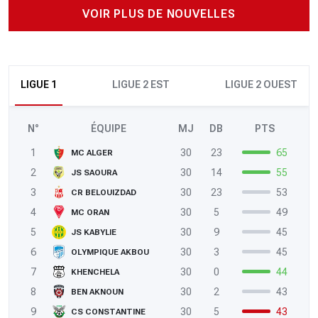
VOIR PLUS DE NOUVELLES
LIGUE 1
LIGUE 2 EST
LIGUE 2 OUEST
N°
ÉQUIPE
MJ
DB
PTS
1
30
23
65
MC ALGER
2
30
14
55
JS SAOURA
3
30
23
53
CR BELOUIZDAD
4
30
5
49
MC ORAN
5
30
9
45
JS KABYLIE
6
30
3
45
OLYMPIQUE AKBOU
7
30
0
44
KHENCHELA
8
30
2
43
BEN AKNOUN
9
30
5
43
CS CONSTANTINE