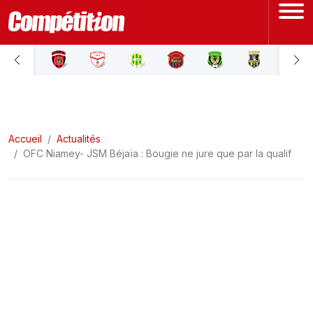
ACCUEIL
LIGUE 1
Accueil
LIGUE 2
Actualités
OFC Niamey- JSM Béjaïa : Bougie ne jure que par la qualif
COUPE D'ALGÉRIE
ÉQUIPE NATIONALE
COUPE DU MONDE
Actualités
Interviews