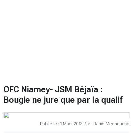
CHRONO
Vidéos
Fil d'actualités
La var
Version PDF
Politique de confidentialité
OFC Niamey- JSM Béjaïa :
Bougie ne jure que par la qualif
Publié le : 1 Mars 2013 Par : Rahib Medhouche