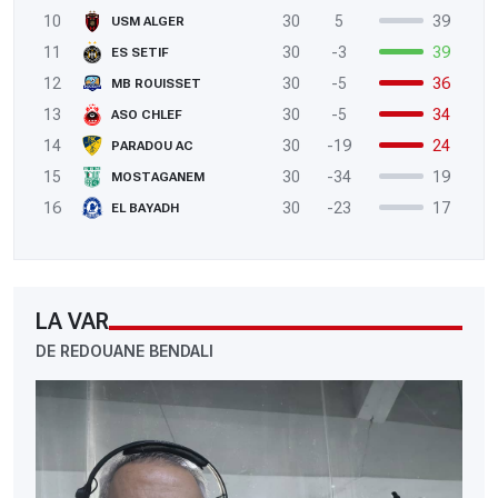
10
30
5
39
USM ALGER
11
30
-3
39
ES SETIF
12
30
-5
36
MB ROUISSET
13
30
-5
34
ASO CHLEF
14
30
-19
24
PARADOU AC
15
30
-34
19
MOSTAGANEM
16
30
-23
17
EL BAYADH
LA VAR
DE REDOUANE BENDALI