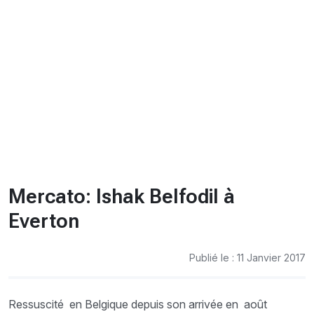
CHRONO
Vidéos
Fil d'actualités
La var
Version PDF
Politique de confidentialité
Mercato: Ishak Belfodil à
Everton
Publié le : 11 Janvier 2017
Ressuscité en Belgique depuis son arrivée en août