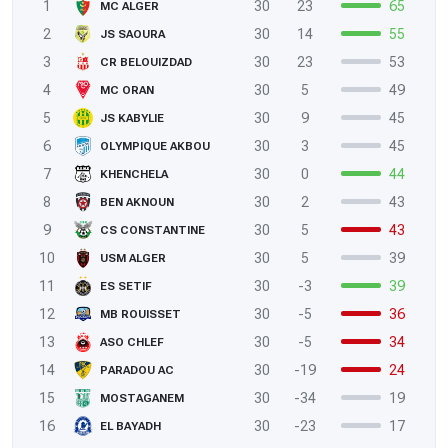
1
30
23
65
MC ALGER
2
30
14
55
JS SAOURA
3
30
23
53
CR BELOUIZDAD
4
30
5
49
MC ORAN
5
30
9
45
JS KABYLIE
6
30
3
45
OLYMPIQUE AKBOU
7
30
0
44
KHENCHELA
8
30
2
43
BEN AKNOUN
9
30
5
43
CS CONSTANTINE
10
30
5
39
USM ALGER
11
30
-3
39
ES SETIF
12
30
-5
36
MB ROUISSET
13
30
-5
34
ASO CHLEF
14
30
-19
24
PARADOU AC
15
30
-34
19
MOSTAGANEM
16
30
-23
17
EL BAYADH