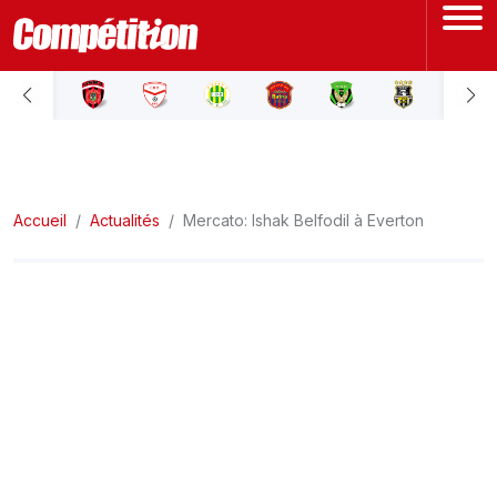
ACCUEIL
LIGUE 1
Accueil
LIGUE 2
Actualités
Mercato: Ishak Belfodil à Everton
COUPE D'ALGÉRIE
ÉQUIPE NATIONALE
COUPE DU MONDE
Actualités
Interviews