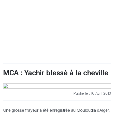
CHRONO
Vidéos
Fil d'actualités
La var
Version PDF
Politique de confidentialité
MCA : Yachir blessé à la cheville
Publié le : 16 Avril 2013
Une grosse frayeur a été enregistrée au Mouloudia dAlger,