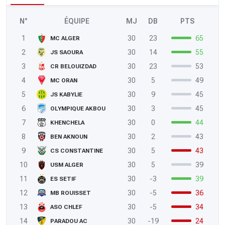
N°
ÉQUIPE
MJ
DB
PTS
1
30
23
65
MC ALGER
2
30
14
55
JS SAOURA
3
30
23
53
CR BELOUIZDAD
4
30
5
49
MC ORAN
5
30
9
45
JS KABYLIE
6
30
3
45
OLYMPIQUE AKBOU
7
30
0
44
KHENCHELA
8
30
2
43
BEN AKNOUN
9
30
5
43
CS CONSTANTINE
10
30
5
39
USM ALGER
11
30
-3
39
ES SETIF
12
30
-5
36
MB ROUISSET
13
30
-5
34
ASO CHLEF
14
30
-19
24
PARADOU AC