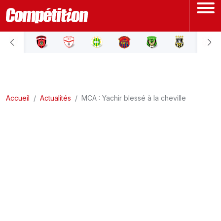
ACCUEIL
LIGUE 1
Accueil
LIGUE 2
Actualités
MCA : Yachir blessé à la cheville
COUPE D'ALGÉRIE
ÉQUIPE NATIONALE
COUPE DU MONDE
Actualités
Interviews