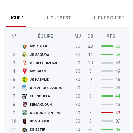
LIGUE 1
LIGUE 2 EST
LIGUE 2 OUEST
N°
ÉQUIPE
MJ
DB
PTS
1
30
23
65
MC ALGER
2
30
14
55
JS SAOURA
3
30
23
53
CR BELOUIZDAD
4
30
5
49
MC ORAN
5
30
9
45
JS KABYLIE
6
30
3
45
OLYMPIQUE AKBOU
7
30
0
44
KHENCHELA
8
30
2
43
BEN AKNOUN
9
30
5
43
CS CONSTANTINE
10
30
5
39
USM ALGER
11
30
-3
39
ES SETIF