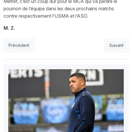
Metref, c’est un coup dur pour le MCA qui va perdre le
poumon de l’équipe dans les deux prochains matchs
contre respectivement l’USMA et l’ASO.
M. Z.
Article précédent : MCA-Boumella : «On va renouveler le contr
Article sui
Précédent
Suivant