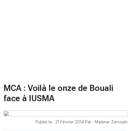
CHRONO
Vidéos
Fil d'actualités
La var
Version PDF
Politique de confidentialité
MCA : Voilà le onze de Bouali
face à lUSMA
Publié le : 21 Février 2014 Par : Maâmar Zerrouki