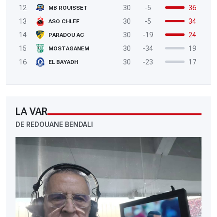
12
30
-5
36
MB ROUISSET
13
30
-5
34
ASO CHLEF
14
30
-19
24
PARADOU AC
15
30
-34
19
MOSTAGANEM
16
30
-23
17
EL BAYADH
LA VAR
DE REDOUANE BENDALI