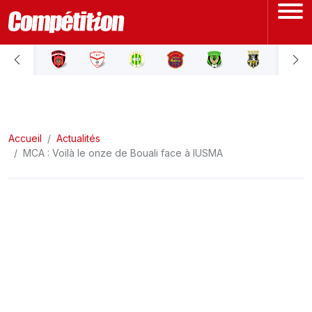
ACCUEIL
LIGUE 1
Accueil
LIGUE 2
Actualités
MCA : Voilà le onze de Bouali face à lUSMA
COUPE D'ALGÉRIE
ÉQUIPE NATIONALE
COUPE DU MONDE
Actualités
Interviews