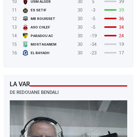
10
30
5
39
USM ALGER
11
30
-3
39
ES SETIF
12
30
-5
36
MB ROUISSET
13
30
-5
34
ASO CHLEF
14
30
-19
24
PARADOU AC
15
30
-34
19
MOSTAGANEM
16
30
-23
17
EL BAYADH
LA VAR
DE REDOUANE BENDALI