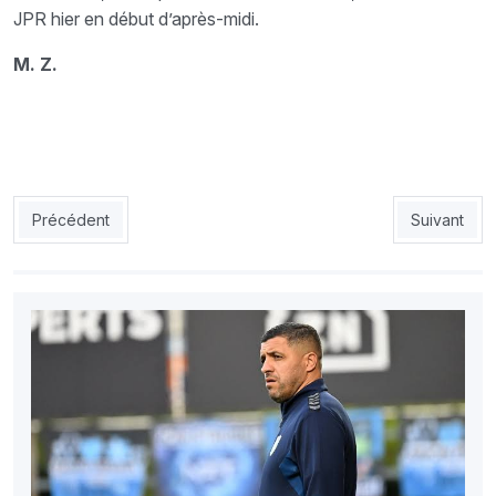
JPR hier en début d’après-midi.
M. Z.
Article précédent : Menad joue sur le moral des Usmistes : «Jai m
Article suiv
Précédent
Suivant