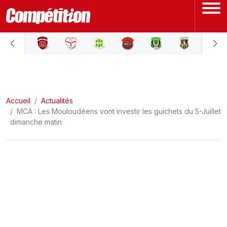
ACCUEIL
LIGUE 1
Accueil
LIGUE 2
Actualités
MCA : Les Mouloudéens vont investir les guichets du 5-Juillet
dimanche matin
COUPE D'ALGÉRIE
ÉQUIPE NATIONALE
COUPE DU MONDE
Actualités
Interviews