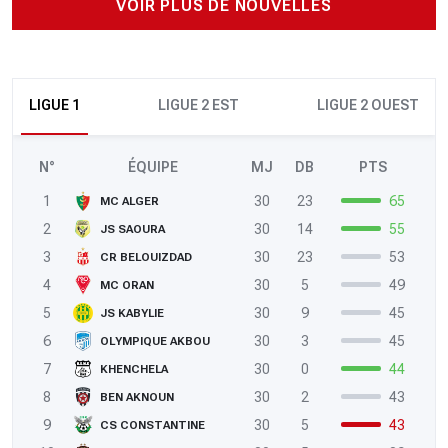
VOIR PLUS DE NOUVELLES
LIGUE 1
LIGUE 2 EST
LIGUE 2 OUEST
N°
ÉQUIPE
MJ
DB
PTS
1
30
23
65
MC ALGER
2
30
14
55
JS SAOURA
3
30
23
53
CR BELOUIZDAD
4
30
5
49
MC ORAN
5
30
9
45
JS KABYLIE
6
30
3
45
OLYMPIQUE AKBOU
7
30
0
44
KHENCHELA
8
30
2
43
BEN AKNOUN
9
30
5
43
CS CONSTANTINE