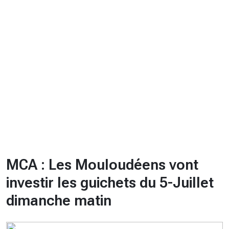
CHRONO
Vidéos
Fil d'actualités
La var
Version PDF
Politique de confidentialité
MCA : Les Mouloudéens vont
investir les guichets du 5-Juillet
dimanche matin