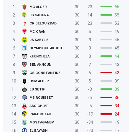
1
30
23
65
MC ALGER
2
30
14
55
JS SAOURA
3
30
23
53
CR BELOUIZDAD
4
30
5
49
MC ORAN
5
30
9
45
JS KABYLIE
6
30
3
45
OLYMPIQUE AKBOU
7
30
0
44
KHENCHELA
8
30
2
43
BEN AKNOUN
9
30
5
43
CS CONSTANTINE
10
30
5
39
USM ALGER
11
30
-3
39
ES SETIF
12
30
-5
36
MB ROUISSET
13
30
-5
34
ASO CHLEF
14
30
-19
24
PARADOU AC
15
30
-34
19
MOSTAGANEM
16
30
-23
17
EL BAYADH