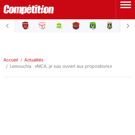
ACCUEIL
LIGUE 1
Accueil
LIGUE 2
Actualités
Lemouchia : «MCA, je suis ouvert aux propositions»
COUPE D'ALGÉRIE
ÉQUIPE NATIONALE
COUPE DU MONDE
Actualités
Interviews