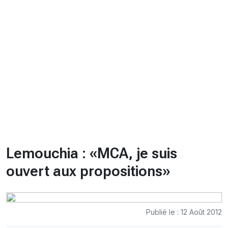
CHRONO
Vidéos
Fil d'actualités
La var
Version PDF
Politique de confidentialité
Lemouchia : «MCA, je suis
ouvert aux propositions»
Publié le : 12 Août 2012