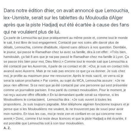
Dans notre édition dhier, on avait annoncé que Lemouchia,
lex-Usmiste, serait sur les tablettes du Mouloudia dAlger
après que la piste Hadjadj eut été écartée à cause des fans
qui ne voulaient plus de lui.
Ça parle de Lemouchia qui joue pratiquement au même poste et, comme tout le monde
le sait, il est libre de tout engagement. Contacté par nos soins afin davoir plus de
détails, Lemouchia, comme dhabitude, répond sans détours à nos question. Demblée,
le joueur, qui passe le Ramadhan chez lui avec sa famille, dira à cet effet : «Très bien,
hamdoulah, ça fait 8 ans que je nai pas passé le Ramadhan chez ma famille à Lyon. Ça
se passe très bien pour moi, Dieu Merci.» Comme tout le monde sait que Lemouchia a
été contacté par les Auxerrois, il parle de ce contact et dit : «Oui, je suis en contact très
avancé avec Auxerre. Mais je ne sais pas encore ce que ça va donner. Je suis chez
moi, je profite au maximum pour me ressourcer. Après le mois sacré, on verra où je
serai la saison prochaine.» Par contre, au sujet du MCA, Lemouchia assure : «Je ne
peux rien affirmer. Si ce nest que jai été contacté par une personne qui sest présentée
comme un journaliste parisien. Il ma parlé du contact mouloudéen. Pour le moment, je
nai reçu aucune offre officielle.» En lui demandant quelle serait sa réponse, si les
Mouloudéens le contactaient, Lemouchia dira : «Je suis ouvert à toutes les
propositions. Je suis toujours joignable. Mon téléphone algérien fonctionne toujours et je
pense que si les Mouloudéens me veulent, ils ne trouveront pas de souci pour avoir
mon numéro. En tous les cas, moi je reste zen et confiant en ce qui concerne mon
avenir.» Donc, comme il lui reste deux licences et que la piste Hadjadj a été écartée, il
est possible que Lemouchia soit à son tour mouloudéen.
A. Z.