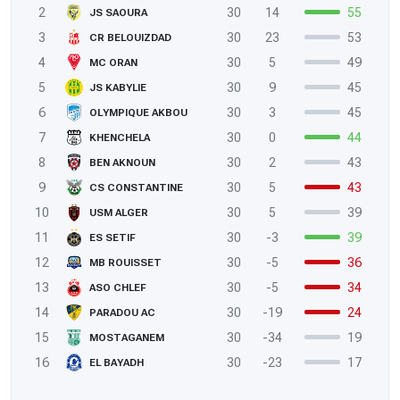
2
30
14
55
JS SAOURA
3
30
23
53
CR BELOUIZDAD
4
30
5
49
MC ORAN
5
30
9
45
JS KABYLIE
6
30
3
45
OLYMPIQUE AKBOU
7
30
0
44
KHENCHELA
8
30
2
43
BEN AKNOUN
9
30
5
43
CS CONSTANTINE
10
30
5
39
USM ALGER
11
30
-3
39
ES SETIF
12
30
-5
36
MB ROUISSET
13
30
-5
34
ASO CHLEF
14
30
-19
24
PARADOU AC
15
30
-34
19
MOSTAGANEM
16
30
-23
17
EL BAYADH