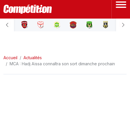
ACCUEIL
LIGUE 1
Accueil
LIGUE 2
Actualités
MCA : Hadj Aïssa connaîtra son sort dimanche prochain
COUPE D'ALGÉRIE
ÉQUIPE NATIONALE
COUPE DU MONDE
Actualités
Interviews