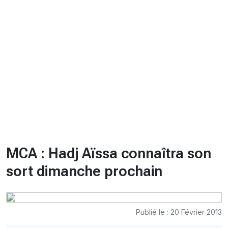
CHRONO
Vidéos
Fil d'actualités
La var
Version PDF
Politique de confidentialité
MCA : Hadj Aïssa connaîtra son
sort dimanche prochain
Publié le : 20 Février 2013