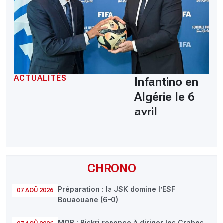
ACTUALITÉS
Infantino en
Algérie le 6
avril
CHRONO
Préparation : la JSK domine l’ESF
07 AOÛ 2026
Bouaouane (6-0)
MOB : Biskri renonce à diriger les Crabes