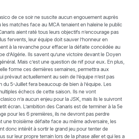
clasico de ce soir ne suscite aucun engouement auprès
où les matches face au MCA tenaient en haleine le public
 Canaris aient raté tous leurs objectifs n’encourage pas
lus fervents, leur équipe doit sauver l’honneur en
ennent à la revanche pour effacer la défaite concédée au
upe d’Algérie. Ils savent qu’une victoire devant le Doyen
éral. Mais c’est une question de nif pour eux. En plus,
belle forme ces dernières semaines, permettra aux
i prévaut actuellement au sein de l’équipe n’est pas
ain du 5-Juillet fera beaucoup de bien à l’équipe. Les
ultiples échecs de cette saison. Ils ne vont
clasico n’a aucun enjeu pour la JSK, mais ils le suivront
it écran. L’ambition des Canaris est de terminer à la 5e
ge pour les 6 premières, ils ne devront pas perdre
nt une troisième défaite face au même adversaire, les
nt donc intérêt à sortir le grand jeu pour tenter de
 sur leur propre terrain lors de la phase aller et qui les a