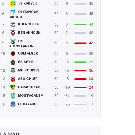
5
30
9
45
JS KABYLIE
OLYMPIQUE
6
30
3
45
AKBOU
7
30
0
44
KHENCHELA
8
30
2
43
BEN AKNOUN
CS
9
30
5
43
CONSTANTINE
10
30
5
39
USM ALGER
11
30
-3
39
ES SETIF
12
30
-5
36
MB ROUISSET
13
30
-5
34
ASO CHLEF
14
30
-19
24
PARADOU AC
15
30
-34
19
MOSTAGANEM
16
30
-23
17
EL BAYADH