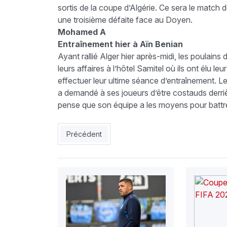
sortis de la coupe d’Algérie. Ce sera le match d
une troisième défaite face au Doyen.
Mohamed A
Entraînement hier à Aïn Benian
Ayant rallié Alger hier après-midi, les poulai
leurs affaires à l’hôtel Samitel où ils ont élu l
effectuer leur ultime séance d’entraînement. Le
a demandé à ses joueurs d’être costauds derrière
pense que son équipe a les moyens pour batt
Article précédent : Asante Kotoko  JSMB : Con
Précédent