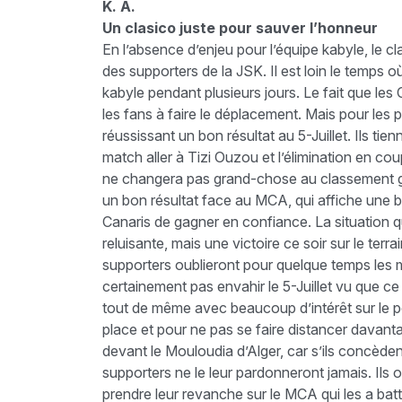
K. A.
Un clasico juste pour sauver l’honneur
En l’absence d’enjeu pour l’équipe kabyle, le 
des supporters de la JSK. Il est loin le temps 
kabyle pendant plusieurs jours. Le fait que les
les fans à faire le déplacement. Mais pour les p
réussissant un bon résultat au 5-Juillet. Ils ti
match aller à Tizi Ouzou et l’élimination en co
ne changera pas grand-chose au classement gén
un bon résultat face au MCA, qui affiche une 
Canaris de gagner en confiance. La situation qu
reluisante, mais une victoire ce soir sur le terr
supporters oublieront pour quelque temps les m
certainement pas envahir le 5-Juillet vu que ce 
tout de même avec beaucoup d’intérêt sur le pet
place et pour ne pas se faire distancer davanta
devant le Mouloudia d’Alger, car s’ils concède
supporters ne le leur pardonneront jamais. Ils o
prendre leur revanche sur le MCA qui les a battus