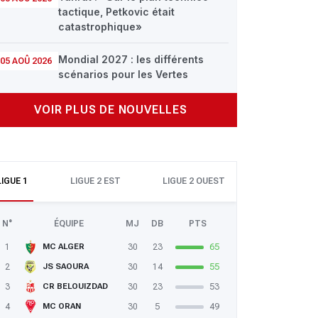
tactique, Petkovic était
catastrophique»
Mondial 2027 : les différents
05 AOÛ 2026
scénarios pour les Vertes
VOIR PLUS DE NOUVELLES
LIGUE 1
LIGUE 2 EST
LIGUE 2 OUEST
N°
ÉQUIPE
MJ
DB
PTS
1
30
23
65
MC ALGER
2
30
14
55
JS SAOURA
3
30
23
53
CR BELOUIZDAD
4
30
5
49
MC ORAN