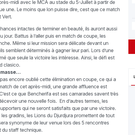
près-midi avec le MCA au stade du 5-Juillet à partir de
e une. Le moins que lon puisse dire, cest que ce match
 Vert.
chances intactes de terminer en beauté, ils auront aussi
 jour. Battus à l’aller puis en match de coupe, les
nche. Même si leur mission sera délicate devant un
ils semblent déterminés à gagner leur pari. Lors d’une
é que seule la victoire les intéresse. Ainsi, le défi est
d clasico.
en masse…
s encore oublié cette élimination en coupe, ce qui a
e match de cet après-midi, une grande affluence est
C’est ce que Bencherifa est ses camarades savent très
 décevoir une nouvelle fois. En d’autres termes, les
upporters qui ne seront satisfaits que par une victoire.
 les gradins, les Lions du Djurdjura promettent de tout
e sera synonyme de leur venue lors des 5 rencontres
 du staff technique.