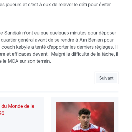
es joueurs et c’est à eux de relever le défi pour éviter
ns de Sandjak n’ont eu que quelques minutes pour déposer
eur quartier général avant de se rendre à Aïn Benian pour
 coach kabyle a tenté d’apporter les derniers réglages. Il
 et efficaces devant. Malgré la difficulté de la tâche, il
re le MCA sur son terrain.
centration maximale dans le camp béjaoui
Article suivant 
Suivant