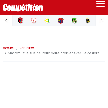
ACCUEIL
LIGUE 1
Accueil
LIGUE 2
Actualités
Mahrez : «Je suis heureux dêtre premier avec Leicester»
COUPE D'ALGÉRIE
ÉQUIPE NATIONALE
COUPE DU MONDE
Actualités
Interviews