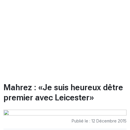
CHRONO
Vidéos
Fil d'actualités
La var
Version PDF
Politique de confidentialité
Mahrez : «Je suis heureux dêtre
premier avec Leicester»
Publié le : 12 Décembre 2015