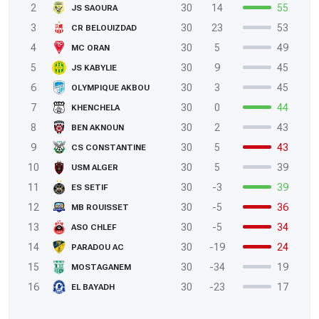
2
30
14
55
JS SAOURA
3
30
23
53
CR BELOUIZDAD
4
30
5
49
MC ORAN
5
30
9
45
JS KABYLIE
6
30
3
45
OLYMPIQUE AKBOU
7
30
0
44
KHENCHELA
8
30
2
43
BEN AKNOUN
9
30
5
43
CS CONSTANTINE
10
30
5
39
USM ALGER
11
30
-3
39
ES SETIF
12
30
-5
36
MB ROUISSET
13
30
-5
34
ASO CHLEF
14
30
-19
24
PARADOU AC
15
30
-34
19
MOSTAGANEM
16
30
-23
17
EL BAYADH