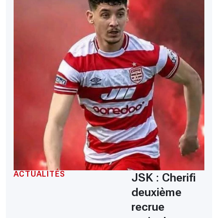
ACTUALITÉS
JSK : Cherifi
deuxième
recrue