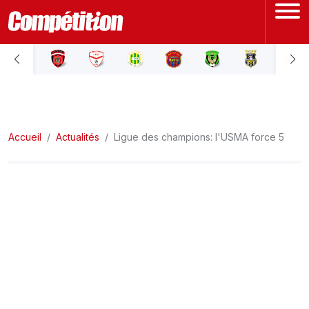
ACCUEIL
LIGUE 1
Accueil
LIGUE 2
Actualités
Ligue des champions: l'USMA force 5
COUPE D'ALGÉRIE
ÉQUIPE NATIONALE
COUPE DU MONDE
Actualités
Interviews