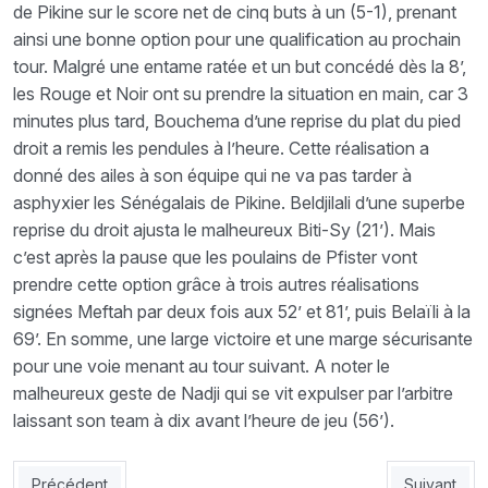
de Pikine sur le score net de cinq buts à un (5-1), prenant
ainsi une bonne option pour une qualification au prochain
tour. Malgré une entame ratée et un but concédé dès la 8’,
les Rouge et Noir ont su prendre la situation en main, car 3
minutes plus tard, Bouchema d’une reprise du plat du pied
droit a remis les pendules à l’heure. Cette réalisation a
donné des ailes à son équipe qui ne va pas tarder à
asphyxier les Sénégalais de Pikine. Beldjilali d’une superbe
reprise du droit ajusta le malheureux Biti-Sy (21’). Mais
c’est après la pause que les poulains de Pfister vont
prendre cette option grâce à trois autres réalisations
signées Meftah par deux fois aux 52’ et 81’, puis Belaïli à la
69’. En somme, une large victoire et une marge sécurisante
pour une voie menant au tour suivant. A noter le
malheureux geste de Nadji qui se vit expulser par l’arbitre
laissant son team à dix avant l’heure de jeu (56’).
Article précédent : Vidéo: les buts du match USMA 5-1 Pikine
Article sui
Précédent
Suivant