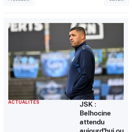
ACTUALITÉS
JSK :
Belhocine
attendu
aujourd'hui ou