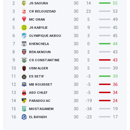
2
30
14
55
JS SAOURA
3
30
23
53
CR BELOUIZDAD
4
30
5
49
MC ORAN
5
30
9
45
JS KABYLIE
6
30
3
45
OLYMPIQUE AKBOU
7
30
0
44
KHENCHELA
8
30
2
43
BEN AKNOUN
9
30
5
43
CS CONSTANTINE
10
30
5
39
USM ALGER
11
30
-3
39
ES SETIF
12
30
-5
36
MB ROUISSET
13
30
-5
34
ASO CHLEF
14
30
-19
24
PARADOU AC
15
30
-34
19
MOSTAGANEM
16
30
-23
17
EL BAYADH