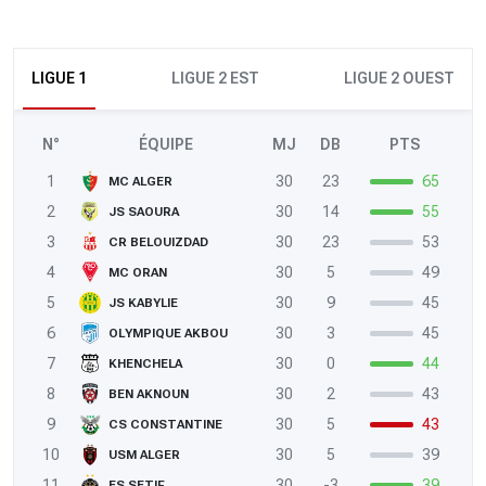
LIGUE 1
LIGUE 2 EST
LIGUE 2 OUEST
N°
ÉQUIPE
MJ
DB
PTS
1
30
23
65
MC ALGER
2
30
14
55
JS SAOURA
3
30
23
53
CR BELOUIZDAD
4
30
5
49
MC ORAN
5
30
9
45
JS KABYLIE
6
30
3
45
OLYMPIQUE AKBOU
7
30
0
44
KHENCHELA
8
30
2
43
BEN AKNOUN
9
30
5
43
CS CONSTANTINE
10
30
5
39
USM ALGER
11
30
-3
39
ES SETIF