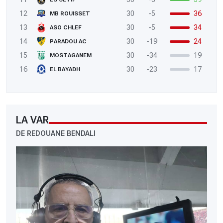
12
30
-5
36
MB ROUISSET
13
30
-5
34
ASO CHLEF
14
30
-19
24
PARADOU AC
15
30
-34
19
MOSTAGANEM
16
30
-23
17
EL BAYADH
LA VAR
DE REDOUANE BENDALI