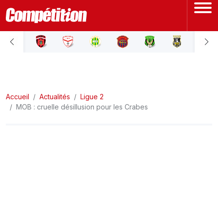
ACCUEIL
LIGUE 1
Accueil
LIGUE 2
Actualités
Ligue 2
MOB : cruelle désillusion pour les Crabes
COUPE D'ALGÉRIE
ÉQUIPE NATIONALE
COUPE DU MONDE
Actualités
Interviews