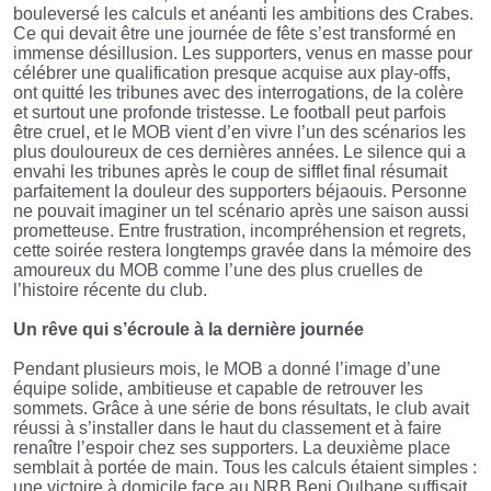
bouleversé les calculs et anéanti les ambitions des Crabes.
Ce qui devait être une journée de fête s’est transformé en
immense désillusion. Les supporters, venus en masse pour
célébrer une qualification presque acquise aux play-offs,
ont quitté les tribunes avec des interrogations, de la colère
et surtout une profonde tristesse. Le football peut parfois
être cruel, et le MOB vient d’en vivre l’un des scénarios les
plus douloureux de ces dernières années. Le silence qui a
envahi les tribunes après le coup de sifflet final résumait
parfaitement la douleur des supporters béjaouis. Personne
ne pouvait imaginer un tel scénario après une saison aussi
prometteuse. Entre frustration, incompréhension et regrets,
cette soirée restera longtemps gravée dans la mémoire des
amoureux du MOB comme l’une des plus cruelles de
l’histoire récente du club.
Un rêve qui s’écroule à la dernière journée
Pendant plusieurs mois, le MOB a donné l’image d’une
équipe solide, ambitieuse et capable de retrouver les
sommets. Grâce à une série de bons résultats, le club avait
réussi à s’installer dans le haut du classement et à faire
renaître l’espoir chez ses supporters. La deuxième place
semblait à portée de main. Tous les calculs étaient simples :
une victoire à domicile face au NRB Beni Oulbane suffisait