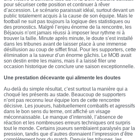
pour sécuriser cette position et continuer à rêver
d’accession. Le scénario paraissait idéal, surtout devant un
public totalement acquis à la cause de son équipe. Mais le
football ne suit pas toujours la logique des statistiques ou
des pronostics. Malgré l’enjeu énorme de la rencontre, les
Béjaouis n’ont jamais réussi à imposer leur rythme ni à
trouver la faille. Minute après minute, le doute s’est installé
dans les tribunes avant de laisser place à une immense
désillusion au coup de sifflet final. Pour les supporters, cette
élimination a la saveur d’un énorme gâchis. Le MOB avait
son destin entre les mains, mais il a laissé filer une
occasion historique de conclure une saison exceptionnelle.
Une prestation décevante qui alimente les doutes
Au-delà du simple résultat, c’est surtout la manière qui a
choqué les présents au stade. Beaucoup de supporters
n’ont pas reconnu leur équipe lors de cette rencontre
décisive. Les joueurs, habituellement combatifs et agressifs
dans le bon sens du terme, ont affiché un visage
méconnaissable. Le manque d’intensité, l’absence de
réaction et les nombreuses erreurs techniques ont surpris
tout le monde. Certains joueurs semblaient paralysés par la
pression, tandis que d’autres donnaient l’impression d’être
complètement hors du match. Depuis les tribunes, les