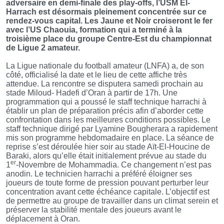
adversaire en demi-finale des play-offs, l’USM El-
Harrach est désormais pleinement concentrée sur ce
rendez-vous capital. Les Jaune et Noir croiseront le fer
avec l’US Chaouia, formation qui a terminé à la
troisième place du groupe Centre-Est du championnat
de Ligue 2 amateur.
La Ligue nationale du football amateur (LNFA) a, de son
côté, officialisé la date et le lieu de cette affiche très
attendue. La rencontre se disputera samedi prochain au
stade Miloud- Hadefi d’Oran à partir de 17h. Une
programmation qui a poussé le staff technique harrachi à
établir un plan de préparation précis afin d’aborder cette
confrontation dans les meilleures conditions possibles. Le
staff technique dirigé par Lyamine Bougherara a rapidement
mis son programme hebdomadaire en place. La séance de
reprise s’est déroulée hier soir au stade Aït-El-Houcine de
Baraki, alors qu’elle était initialement prévue au stade du
er
1
-Novembre de Mohammadia. Ce changement n’est pas
anodin. Le technicien harrachi a préféré éloigner ses
joueurs de toute forme de pression pouvant perturber leur
concentration avant cette échéance capitale. L’objectif est
de permettre au groupe de travailler dans un climat serein et
préserver la stabilité mentale des joueurs avant le
déplacement à Oran.