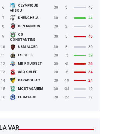
OLYMPIQUE
6
30
3
45
AKBOU
7
30
0
44
KHENCHELA
8
30
2
43
BEN AKNOUN
CS
9
30
5
43
CONSTANTINE
10
30
5
39
USM ALGER
11
30
-3
39
ES SETIF
12
30
-5
36
MB ROUISSET
13
30
-5
34
ASO CHLEF
14
30
-19
24
PARADOU AC
15
30
-34
19
MOSTAGANEM
16
30
-23
17
EL BAYADH
LA VAR