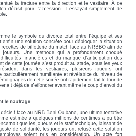
ntué la fracture entre la direction et le vestiaire. À ce
h décisif pour l’accession. Il essayait simplement de
ble.
mme le symbole du divorce total entre l’équipe et ses
t enfin une solution concrète pour débloquer la situation
es recettes de billetterie du match face au NRBBO afin de
es joueurs. Une méthode qui a profondément choqué
 difficultés financières et du manque d’anticipation des
 de cette journée s’est produit au stade, sous les yeux
ésident dans les vestiaires, plusieurs joueurs ont
 particulièrement humiliante et révélatrice du niveau de
témoignages de cette soirée ont rapidement fait le tour de
venait déjà de s’effondrer avant même le coup d’envoi du
nt le naufrage
écisif face au NRB Beni Oulbane, une ultime tentative
mme estimée à quelques millions de centimes a pu être
ernait que les joueurs et le staff technique, laissant de
este de solidarité, les joueurs ont refusé cette solution
 employés soient pris en considération. Un acte fort