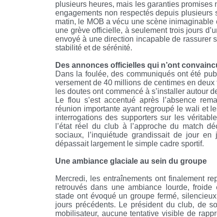
plusieurs heures, mais les garanties promises 
engagements non respectés depuis plusieurs s
matin, le MOB a vécu une scène inimaginable 
une grève officielle, à seulement trois jours d’u
envoyé à une direction incapable de rassurer s
stabilité et de sérénité.
Des annonces officielles qui n’ont convain
Dans la foulée, des communiqués ont été publi
versement de 40 millions de centimes en deux tr
les doutes ont commencé à s’installer autour de
Le flou s’est accentué après l’absence rem
réunion importante ayant regroupé le wali et 
interrogations des supporters sur les véritabl
l’état réel du club à l’approche du match d
sociaux, l’inquiétude grandissait de jour e
dépassait largement le simple cadre sportif.
Une ambiance glaciale au sein du groupe
Mercredi, les entraînements ont finalement rep
retrouvés dans une ambiance lourde, froide 
stade ont évoqué un groupe fermé, silencieu
jours précédents. Le président du club, de so
mobilisateur, aucune tentative visible de rap