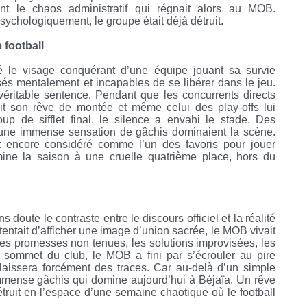
nt le chaos administratif qui régnait alors au MOB.
sychologiquement, le groupe était déjà détruit.
 football
le visage conquérant d’une équipe jouant sa survie
sés mentalement et incapables de se libérer dans le jeu.
véritable sentence. Pendant que les concurrents directs
ait son rêve de montée et même celui des play-offs lui
 de sifflet final, le silence a envahi le stade. Des
 une immense sensation de gâchis dominaient la scène.
t encore considéré comme l’un des favoris pour jouer
rmine la saison à une cruelle quatrième place, hors du
 doute le contraste entre le discours officiel et la réalité
tentait d’afficher une image d’union sacrée, le MOB vivait
 les promesses non tenues, les solutions improvisées, les
au sommet du club, le MOB a fini par s’écrouler au pire
aissera forcément des traces. Car au-delà d’un simple
 immense gâchis qui domine aujourd’hui à Béjaïa. Un rêve
 détruit en l’espace d’une semaine chaotique où le football