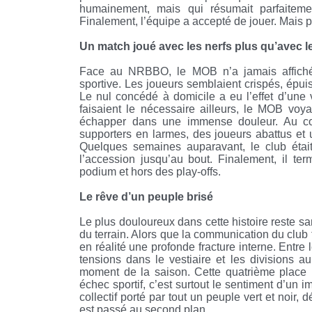
humainement, mais qui résumait parfaiteme
Finalement, l’équipe a accepté de jouer. Mais p
Un match joué avec les nerfs plus qu’avec le
Face au NRBBO, le MOB n’a jamais affiché 
sportive. Les joueurs semblaient crispés, épui
Le nul concédé à domicile a eu l’effet d’une 
faisaient le nécessaire ailleurs, le MOB voy
échapper dans une immense douleur. Au coup
supporters en larmes, des joueurs abattus et
Quelques semaines auparavant, le club étai
l’accession jusqu’au bout. Finalement, il te
podium et hors des play-offs.
Le rêve d’un peuple brisé
Le plus douloureux dans cette histoire reste sans
du terrain. Alors que la communication du club 
en réalité une profonde fracture interne. Entre
tensions dans le vestiaire et les divisions 
moment de la saison. Cette quatrième place l
échec sportif, c’est surtout le sentiment d’un
collectif porté par tout un peuple vert et noir,
est passé au second plan.