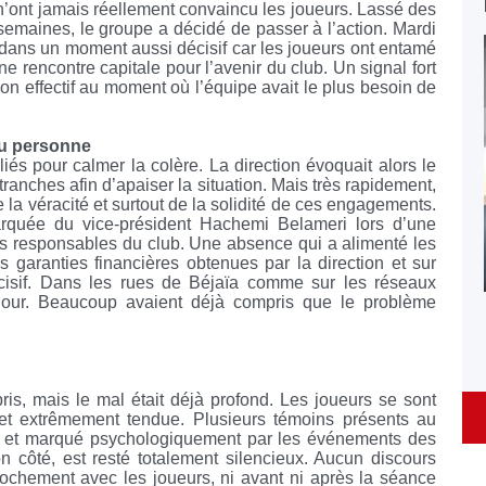
n’ont jamais réellement convaincu les joueurs. Lassé des
emaines, le groupe a décidé de passer à l’action. Mardi
dans un moment aussi décisif car les joueurs ont entamé
ne rencontre capitale pour l’avenir du club. Un signal fort
on effectif au moment où l’équipe avait le plus besoin de
cu personne
és pour calmer la colère. La direction évoquait alors le
anches afin d’apaiser la situation. Mais très rapidement,
 la véracité et surtout de la solidité de ces engagements.
arquée du vice-président Hachemi Belameri lors d’une
les responsables du club. Une absence qui a alimenté les
es garanties financières obtenues par la direction et sur
écisif. Dans les rues de Béjaïa comme sur les réseaux
n jour. Beaucoup avaient déjà compris que le problème
ris, mais le mal était déjà profond. Les joueurs se sont
et extrêmement tendue. Plusieurs témoins présents au
x et marqué psychologiquement par les événements des
n côté, est resté totalement silencieux. Aucun discours
prochement avec les joueurs, ni avant ni après la séance