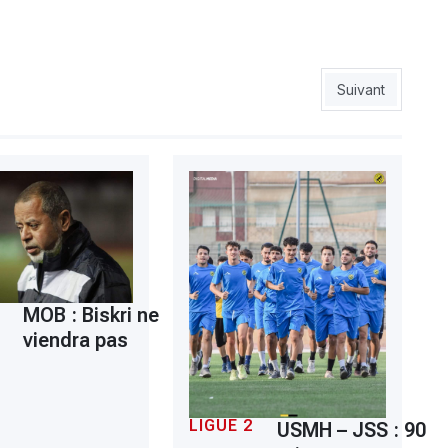
n plan de jeu
Article suivant :
Suivant
MOB : Biskri ne
viendra pas
LIGUE 2
USMH – JSS : 90