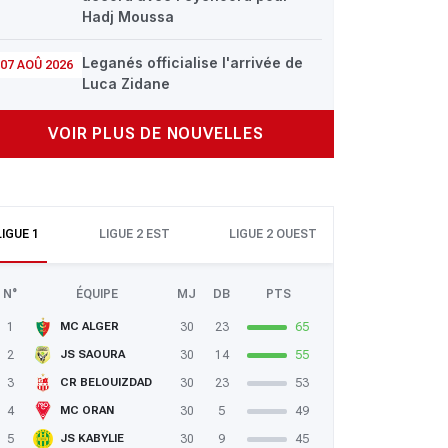
Hadj Moussa
Leganés officialise l'arrivée de
07 AOÛ 2026
Luca Zidane
VOIR PLUS DE NOUVELLES
LIGUE 1
LIGUE 2 EST
LIGUE 2 OUEST
N°
ÉQUIPE
MJ
DB
PTS
1
30
23
65
MC ALGER
2
30
14
55
JS SAOURA
3
30
23
53
CR BELOUIZDAD
4
30
5
49
MC ORAN
5
30
9
45
JS KABYLIE