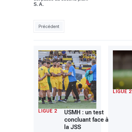
S. A.
Article précédent : USMH : Bougherara affine so
Précédent
LIGUE 2
LIGUE 2
USMH : un test
concluant face à
la JSS