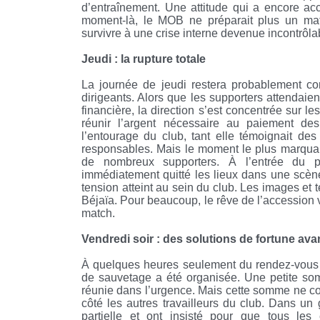
d’entraînement. Une attitude qui a encore acce
moment-là, le MOB ne préparait plus un matc
survivre à une crise interne devenue incontrôla
Jeudi : la rupture totale
La journée de jeudi restera probablement co
dirigeants. Alors que les supporters attendaien
financière, la direction s’est concentrée sur l
réunir l’argent nécessaire au paiement d
l’entourage du club, tant elle témoignait des
responsables. Mais le moment le plus marquant
de nombreux supporters. À l’entrée du pr
immédiatement quitté les lieux dans une scène
tension atteint au sein du club. Les images et 
Béjaïa. Pour beaucoup, le rêve de l’accession 
match.
Vendredi soir : des solutions de fortune ava
À quelques heures seulement du rendez-vous d
de sauvetage a été organisée. Une petite so
réunie dans l’urgence. Mais cette somme ne conc
côté les autres travailleurs du club. Dans un g
partielle et ont insisté pour que tous les