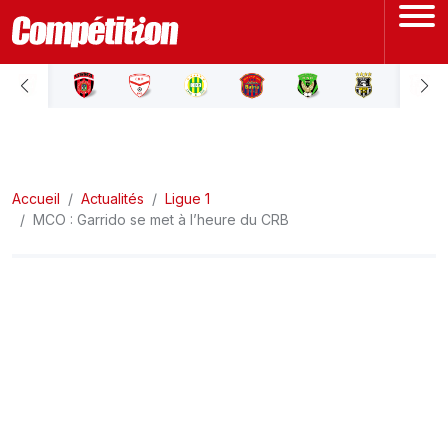
ACCUEIL
LIGUE 1
Accueil
LIGUE 2
Actualités
Ligue 1
MCO : Garrido se met à l’heure du CRB
COUPE D'ALGÉRIE
ÉQUIPE NATIONALE
COUPE DU MONDE
Actualités
Interviews