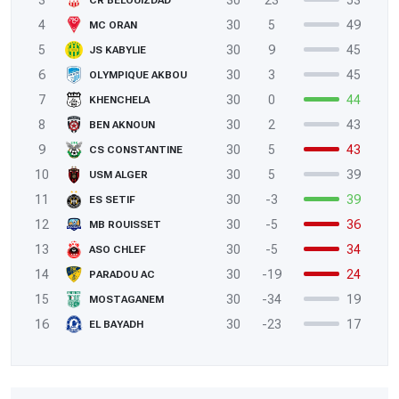
4
30
5
49
MC ORAN
5
30
9
45
JS KABYLIE
6
30
3
45
OLYMPIQUE AKBOU
7
30
0
44
KHENCHELA
8
30
2
43
BEN AKNOUN
9
30
5
43
CS CONSTANTINE
10
30
5
39
USM ALGER
11
30
-3
39
ES SETIF
12
30
-5
36
MB ROUISSET
13
30
-5
34
ASO CHLEF
14
30
-19
24
PARADOU AC
15
30
-34
19
MOSTAGANEM
16
30
-23
17
EL BAYADH