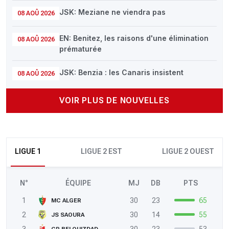
JSK: Meziane ne viendra pas
08 AOÛ 2026
EN: Benitez, les raisons d'une élimination
08 AOÛ 2026
prématurée
JSK: Benzia : les Canaris insistent
08 AOÛ 2026
VOIR PLUS DE NOUVELLES
LIGUE 1
LIGUE 2 EST
LIGUE 2 OUEST
N°
ÉQUIPE
MJ
DB
PTS
1
30
23
65
MC ALGER
2
30
14
55
JS SAOURA
3
30
23
53
CR BELOUIZDAD