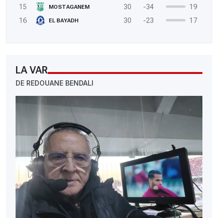
15
30
-34
19
MOSTAGANEM
16
30
-23
17
EL BAYADH
LA VAR
DE REDOUANE BENDALI