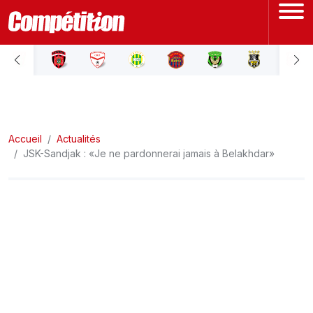
ACCUEIL
LIGUE 1
Accueil
LIGUE 2
Actualités
JSK-Sandjak : «Je ne pardonnerai jamais à Belakhdar»
COUPE D'ALGÉRIE
ÉQUIPE NATIONALE
COUPE DU MONDE
Actualités
Interviews