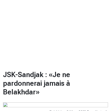
CHRONO
Vidéos
Fil d'actualités
La var
Version PDF
Politique de confidentialité
JSK-Sandjak : «Je ne
pardonnerai jamais à
Belakhdar»