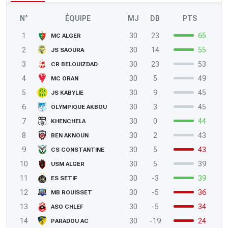
N°
ÉQUIPE
MJ
DB
PTS
1
30
23
65
MC ALGER
2
30
14
55
JS SAOURA
3
30
23
53
CR BELOUIZDAD
4
30
5
49
MC ORAN
5
30
9
45
JS KABYLIE
6
30
3
45
OLYMPIQUE AKBOU
7
30
0
44
KHENCHELA
8
30
2
43
BEN AKNOUN
9
30
5
43
CS CONSTANTINE
10
30
5
39
USM ALGER
11
30
-3
39
ES SETIF
12
30
-5
36
MB ROUISSET
13
30
-5
34
ASO CHLEF
14
30
-19
24
PARADOU AC