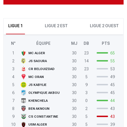
LIGUE 1
LIGUE 2 EST
LIGUE 2 OUEST
N°
ÉQUIPE
MJ
DB
PTS
1
30
23
65
MC ALGER
2
30
14
55
JS SAOURA
3
30
23
53
CR BELOUIZDAD
4
30
5
49
MC ORAN
5
30
9
45
JS KABYLIE
6
30
3
45
OLYMPIQUE AKBOU
7
30
0
44
KHENCHELA
8
30
2
43
BEN AKNOUN
9
30
5
43
CS CONSTANTINE
10
30
5
39
USM ALGER