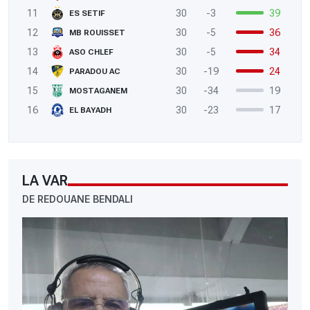
11
30
-3
39
ES SETIF
12
30
-5
36
MB ROUISSET
13
30
-5
34
ASO CHLEF
14
30
-19
24
PARADOU AC
15
30
-34
19
MOSTAGANEM
16
30
-23
17
EL BAYADH
LA VAR
DE REDOUANE BENDALI