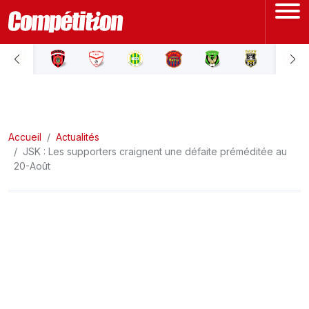
ACCUEIL
LIGUE 1
Accueil
LIGUE 2
Actualités
JSK : Les supporters craignent une défaite préméditée au
20-Août
COUPE D'ALGÉRIE
ÉQUIPE NATIONALE
COUPE DU MONDE
Actualités
Interviews