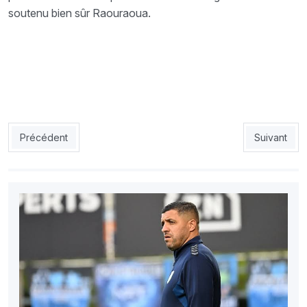
soutenu bien sûr Raouraoua.
Article précédent : JSK-Hannachi répond à Sandjak : «Faudra-t-il
Article sui
Précédent
Suivant