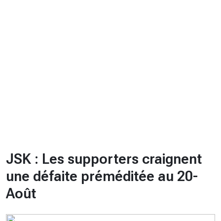
CHRONO
Vidéos
Fil d'actualités
La var
Version PDF
Politique de confidentialité
JSK : Les supporters craignent
une défaite préméditée au 20-
Août