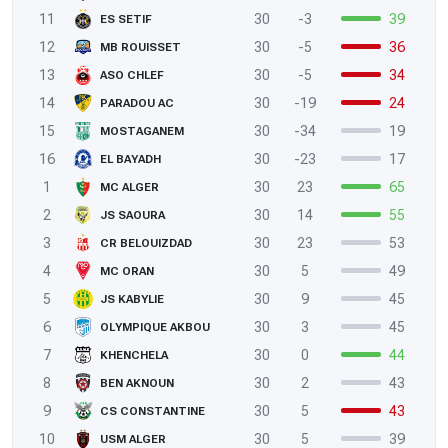
11
30
-3
39
ES SETIF
12
30
-5
36
MB ROUISSET
13
30
-5
34
ASO CHLEF
14
30
-19
24
PARADOU AC
15
30
-34
19
MOSTAGANEM
16
30
-23
17
EL BAYADH
1
30
23
65
MC ALGER
2
30
14
55
JS SAOURA
3
30
23
53
CR BELOUIZDAD
4
30
5
49
MC ORAN
5
30
9
45
JS KABYLIE
6
30
3
45
OLYMPIQUE AKBOU
7
30
0
44
KHENCHELA
8
30
2
43
BEN AKNOUN
9
30
5
43
CS CONSTANTINE
10
30
5
39
USM ALGER