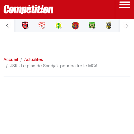
ACCUEIL
LIGUE 1
Accueil
LIGUE 2
Actualités
JSK : Le plan de Sandjak pour battre le MCA
COUPE D'ALGÉRIE
ÉQUIPE NATIONALE
COUPE DU MONDE
Actualités
Interviews