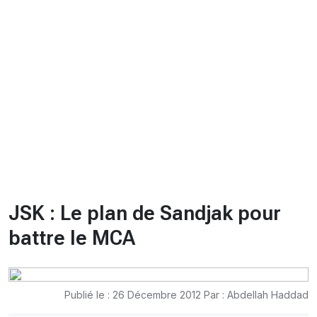
CHRONO
Vidéos
Fil d'actualités
La var
Version PDF
Politique de confidentialité
JSK : Le plan de Sandjak pour
battre le MCA
Publié le : 26 Décembre 2012 Par : Abdellah Haddad