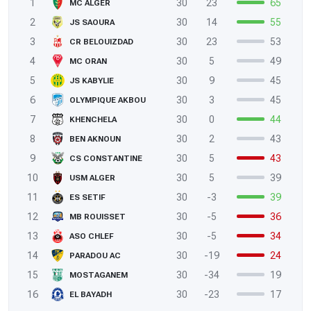
1
30
23
65
MC ALGER
2
30
14
55
JS SAOURA
3
30
23
53
CR BELOUIZDAD
4
30
5
49
MC ORAN
5
30
9
45
JS KABYLIE
6
30
3
45
OLYMPIQUE AKBOU
7
30
0
44
KHENCHELA
8
30
2
43
BEN AKNOUN
9
30
5
43
CS CONSTANTINE
10
30
5
39
USM ALGER
11
30
-3
39
ES SETIF
12
30
-5
36
MB ROUISSET
13
30
-5
34
ASO CHLEF
14
30
-19
24
PARADOU AC
15
30
-34
19
MOSTAGANEM
16
30
-23
17
EL BAYADH