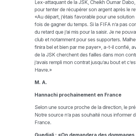
Lex-attaquant de la JSK, Cheikh Oumar Dabo, a 
pour tenter de récupérer son argent après le r
«Au départ, j’étais favorable pour une solution
fois de gagner du temps. Si la FIFA n’a pas c
du retard que j’ai mis pour la saisir. Je ne pouva
club et notamment pour ses supporters. Malheu
finira bel et bien par me payer», a-t-il confié, 
de la JSK cherchent des failles dans mon contr
j’avais rempli mon contrat jusqu’au bout et c’es
Havre.»
M. A.
Hannachi prochainement en France
Selon une source proche de la direction, le p
Notre source n’a pas souhaité nous informer d
France.
Guedjali : «On demandera des dommages e