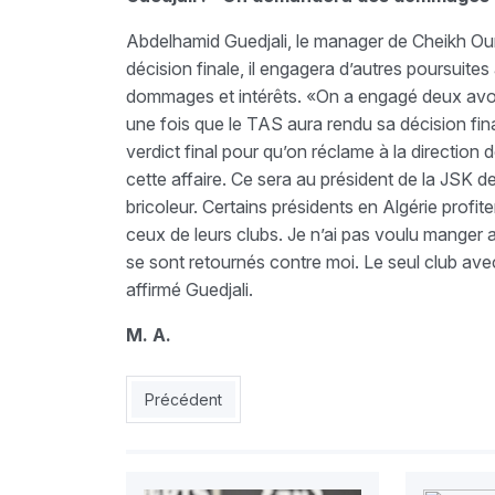
Abdelhamid Guedjali, le manager de Cheikh Ou
décision finale, il engagera d’autres poursuit
dommages et intérêts. «On a engagé deux av
une fois que le TAS aura rendu sa décision fin
verdict final pour qu’on réclame à la direction
cette affaire. Ce sera au président de la JSK d
bricoleur. Certains présidents en Algérie profite
ceux de leurs clubs. Je n’ai pas voulu manger a
se sont retournés contre moi. Le seul club avec 
affirmé Guedjali.
M. A.
Article précédent : MCA : Menad augmente la c
Précédent