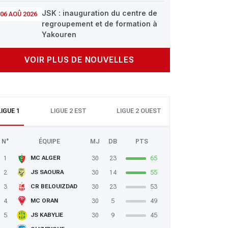
JSK : inauguration du centre de
06 AOÛ 2026
regroupement et de formation à
Yakouren
VOIR PLUS DE NOUVELLES
LIGUE 1
LIGUE 2 EST
LIGUE 2 OUEST
N°
ÉQUIPE
MJ
DB
PTS
1
30
23
65
MC ALGER
2
30
14
55
JS SAOURA
3
30
23
53
CR BELOUIZDAD
4
30
5
49
MC ORAN
5
30
9
45
JS KABYLIE