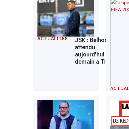
ACTUALITÉS
JSK : Belhocine
attendu
aujourd'hui ou
demain a Tizi
ACTUAL