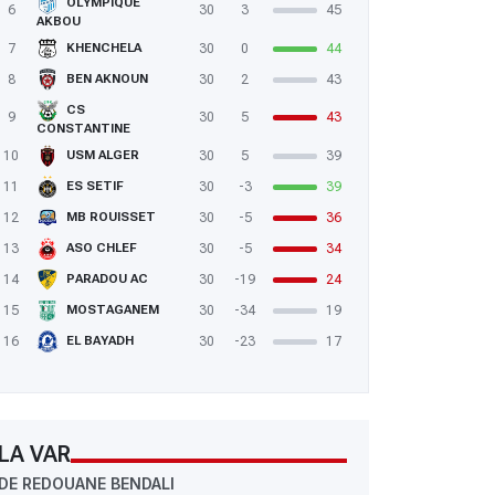
OLYMPIQUE
6
30
3
45
AKBOU
7
30
0
44
KHENCHELA
8
30
2
43
BEN AKNOUN
CS
9
30
5
43
CONSTANTINE
10
30
5
39
USM ALGER
11
30
-3
39
ES SETIF
12
30
-5
36
MB ROUISSET
13
30
-5
34
ASO CHLEF
14
30
-19
24
PARADOU AC
15
30
-34
19
MOSTAGANEM
16
30
-23
17
EL BAYADH
 USMA 1  0 USMH : Bouchema offre la qualif à lUSMA
LA VAR
DE REDOUANE BENDALI