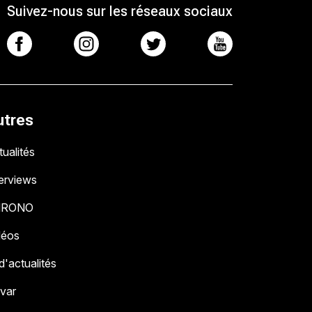
Suivez-nous sur les réseaux sociaux
utres
ualités
terviews
HRONO
déos
 d'actualités
 var