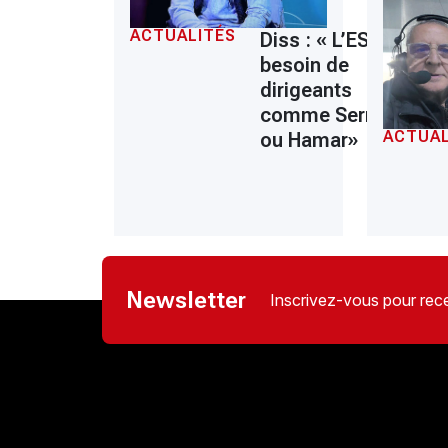
ACTUALITÉS
Diss : « L’ESS a
besoin de
dirigeants
comme Serrar
ACTUAL
ou Hamar»
Newsletter
Inscrivez-vous pour rece