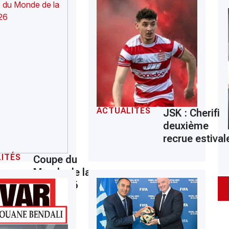
ACTUALITÉS
JSK : Cherifi
deuxième
recrue estival
ITÉS
Coupe du
Monde de la
FIFA 2026