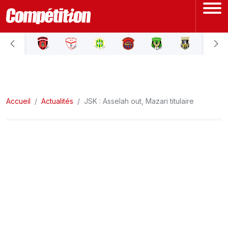
ACCUEIL
LIGUE 1
Accueil
LIGUE 2
Actualités
JSK : Asselah out, Mazari titulaire
COUPE D'ALGÉRIE
ÉQUIPE NATIONALE
COUPE DU MONDE
Actualités
Interviews