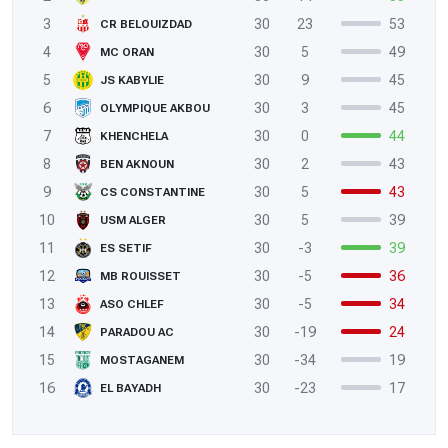
3
30
23
53
CR BELOUIZDAD
4
30
5
49
MC ORAN
5
30
9
45
JS KABYLIE
6
30
3
45
OLYMPIQUE AKBOU
7
30
0
44
KHENCHELA
8
30
2
43
BEN AKNOUN
9
30
5
43
CS CONSTANTINE
10
30
5
39
USM ALGER
11
30
-3
39
ES SETIF
12
30
-5
36
MB ROUISSET
13
30
-5
34
ASO CHLEF
14
30
-19
24
PARADOU AC
15
30
-34
19
MOSTAGANEM
16
30
-23
17
EL BAYADH