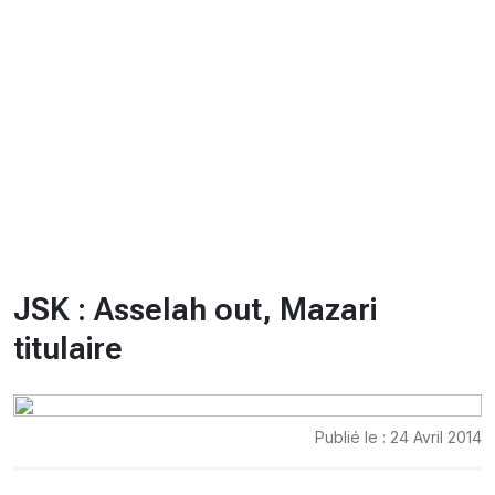
CHRONO
Vidéos
Fil d'actualités
La var
Version PDF
Politique de confidentialité
JSK : Asselah out, Mazari
titulaire
Publié le : 24 Avril 2014