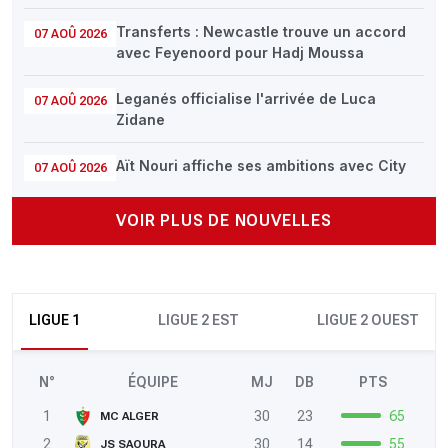
Transferts : Newcastle trouve un accord
07 AOÛ 2026
avec Feyenoord pour Hadj Moussa
Leganés officialise l'arrivée de Luca
07 AOÛ 2026
Zidane
Aït Nouri affiche ses ambitions avec City
07 AOÛ 2026
VOIR PLUS DE NOUVELLES
LIGUE 1
LIGUE 2 EST
LIGUE 2 OUEST
N°
ÉQUIPE
MJ
DB
PTS
1
30
23
65
MC ALGER
2
30
14
55
JS SAOURA