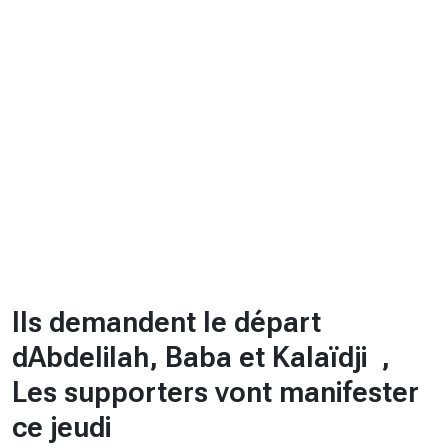
CHRONO
Vidéos
Fil d'actualités
La var
Version PDF
Politique de confidentialité
Ils demandent le départ
dAbdelilah, Baba et Kalaïdji ,
Les supporters vont manifester
ce jeudi