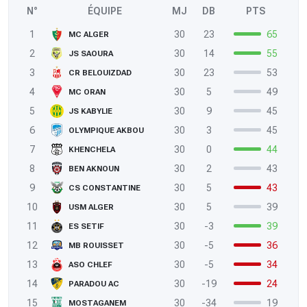
N°
ÉQUIPE
MJ
DB
PTS
1
30
23
65
MC ALGER
2
30
14
55
JS SAOURA
3
30
23
53
CR BELOUIZDAD
4
30
5
49
MC ORAN
5
30
9
45
JS KABYLIE
6
30
3
45
OLYMPIQUE AKBOU
7
30
0
44
KHENCHELA
8
30
2
43
BEN AKNOUN
9
30
5
43
CS CONSTANTINE
10
30
5
39
USM ALGER
11
30
-3
39
ES SETIF
12
30
-5
36
MB ROUISSET
13
30
-5
34
ASO CHLEF
14
30
-19
24
PARADOU AC
15
30
-34
19
MOSTAGANEM