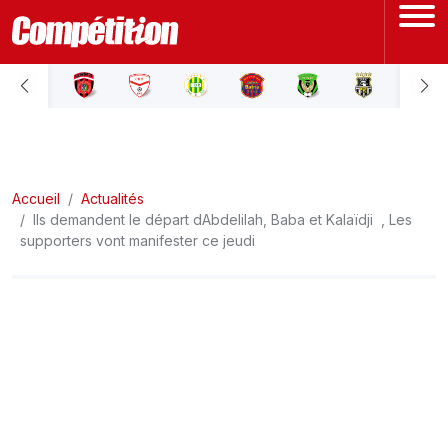
ACCUEIL
LIGUE 1
Accueil
LIGUE 2
Actualités
Ils demandent le départ dAbdelilah, Baba et Kalaïdji , Les
supporters vont manifester ce jeudi
COUPE D'ALGÉRIE
ÉQUIPE NATIONALE
COUPE DU MONDE
Actualités
Interviews