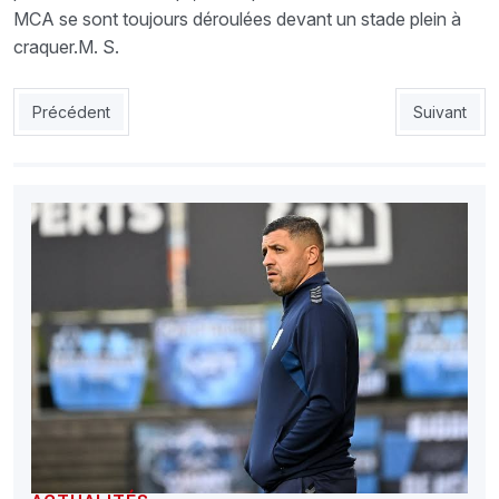
MCA se sont toujours déroulées devant un stade plein à
craquer.M. S.
Article précédent : USMBA : Henkouche, le mal aimé des Scorpi
Article sui
Précédent
Suivant