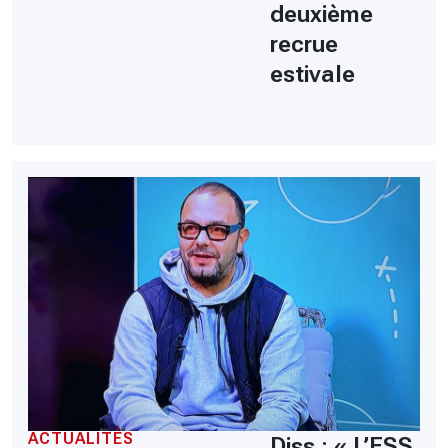
deuxième
recrue
estivale
ACTUALITÉS
Diss : « L’ESS