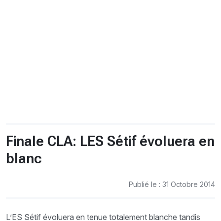
CHRONO
Vidéos
Fil d'actualités
La var
Version PDF
Politique de confidentialité
Finale CLA: LES Sétif évoluera en
blanc
Publié le : 31 Octobre 2014
L’ES Sétif évoluera en tenue totalement blanche tandis