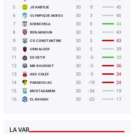
5
30
9
45
JS KABYLIE
6
30
3
45
OLYMPIQUE AKBOU
7
30
0
44
KHENCHELA
8
30
2
43
BEN AKNOUN
9
30
5
43
CS CONSTANTINE
10
30
5
39
USM ALGER
11
30
-3
39
ES SETIF
12
30
-5
36
MB ROUISSET
13
30
-5
34
ASO CHLEF
14
30
-19
24
PARADOU AC
15
30
-34
19
MOSTAGANEM
16
30
-23
17
EL BAYADH
LA VAR