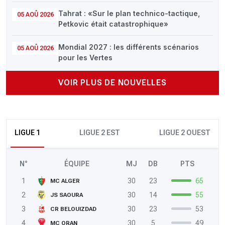
Tahrat : «Sur le plan technico-tactique,
05 AOÛ 2026
Petkovic était catastrophique»
Mondial 2027 : les différents scénarios
05 AOÛ 2026
pour les Vertes
VOIR PLUS DE NOUVELLES
LIGUE 1
LIGUE 2 EST
LIGUE 2 OUEST
N°
ÉQUIPE
MJ
DB
PTS
1
30
23
65
MC ALGER
2
30
14
55
JS SAOURA
3
30
23
53
CR BELOUIZDAD
4
30
5
49
MC ORAN