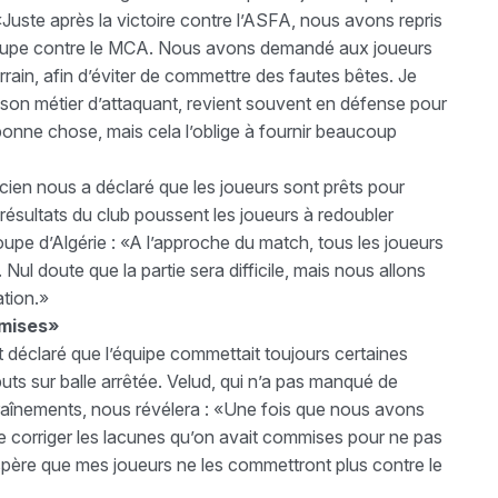
 «Juste après la victoire contre l’ASFA, nous avons repris
coupe contre le MCA. Nous avons demandé aux joueurs
rrain, afin d’éviter de commettre des fautes bêtes. Je
 son métier d’attaquant, revient souvent en défense pour
e bonne chose, mais cela l’oblige à fournir beaucoup
nicien nous a déclaré que les joueurs sont prêts pour
 résultats du club poussent les joueurs à redoubler
oupe d’Algérie : «A l’approche du match, tous les joueurs
 Nul doute que la partie sera difficile, mais nous allons
ation.»
mmises»
t déclaré que l’équipe commettait toujours certaines
buts sur balle arrêtée. Velud, qui n’a pas manqué de
raînements, nous révélera : «Une fois que nous avons
e corriger les lacunes qu’on avait commises pour ne pas
père que mes joueurs ne les commettront plus contre le