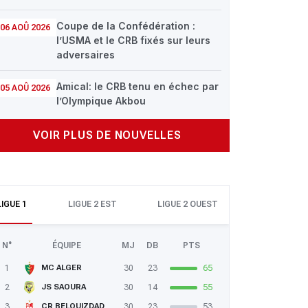
Coupe de la Confédération :
06 AOÛ 2026
l’USMA et le CRB fixés sur leurs
adversaires
Amical: le CRB tenu en échec par
05 AOÛ 2026
l’Olympique Akbou
VOIR PLUS DE NOUVELLES
LIGUE 1
LIGUE 2 EST
LIGUE 2 OUEST
N°
ÉQUIPE
MJ
DB
PTS
1
30
23
65
MC ALGER
2
30
14
55
JS SAOURA
3
30
23
53
CR BELOUIZDAD