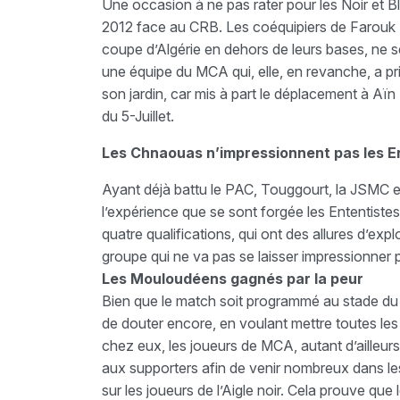
Une occasion à ne pas rater pour les Noir et Bl
2012 face au CRB. Les coéquipiers de Farouk Be
coupe d’Algérie en dehors de leurs bases, ne sem
une équipe du MCA qui, elle, en revanche, a p
son jardin, car mis à part le déplacement à Aï
du 5-Juillet.
Les Chnaouas n’impressionnent pas les E
Ayant déjà battu le PAC, Touggourt, la JSMC e
l’expérience que se sont forgée les Ententiste
quatre qualifications, qui ont des allures d’explo
groupe qui ne va pas se laisser impressionner 
Les Mouloudéens gagnés par la peur
Bien que le match soit programmé au stade du 
de douter encore, en voulant mettre toutes les
chez eux, les joueurs de MCA, autant d’ailleurs q
aux supporters afin de venir nombreux dans les 
sur les joueurs de l’Aigle noir. Cela prouve q