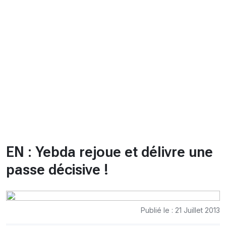
CHRONO
Vidéos
Fil d'actualités
La var
Version PDF
Politique de confidentialité
EN : Yebda rejoue et délivre une
passe décisive !
Publié le : 21 Juillet 2013