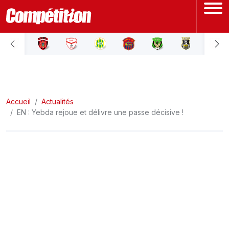
ACCUEIL
LIGUE 1
Accueil
LIGUE 2
Actualités
EN : Yebda rejoue et délivre une passe décisive !
COUPE D'ALGÉRIE
ÉQUIPE NATIONALE
COUPE DU MONDE
Actualités
Interviews