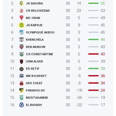
2
30
14
55
JS SAOURA
3
30
23
53
CR BELOUIZDAD
4
30
5
49
MC ORAN
5
30
9
45
JS KABYLIE
6
30
3
45
OLYMPIQUE AKBOU
7
30
0
44
KHENCHELA
8
30
2
43
BEN AKNOUN
9
30
5
43
CS CONSTANTINE
10
30
5
39
USM ALGER
11
30
-3
39
ES SETIF
12
30
-5
36
MB ROUISSET
13
30
-5
34
ASO CHLEF
14
30
-19
24
PARADOU AC
15
30
-34
19
MOSTAGANEM
16
30
-23
17
EL BAYADH