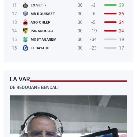
11
30
-3
39
ES SETIF
12
30
-5
36
MB ROUISSET
13
30
-5
34
ASO CHLEF
14
30
-19
24
PARADOU AC
15
30
-34
19
MOSTAGANEM
16
30
-23
17
EL BAYADH
LA VAR
DE REDOUANE BENDALI