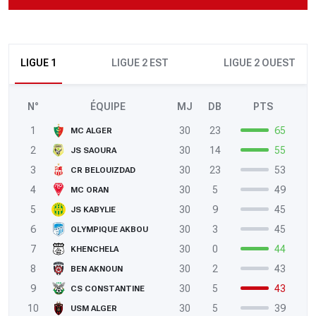
LIGUE 1
LIGUE 2 EST
LIGUE 2 OUEST
N°
ÉQUIPE
MJ
DB
PTS
1
30
23
65
MC ALGER
2
30
14
55
JS SAOURA
3
30
23
53
CR BELOUIZDAD
4
30
5
49
MC ORAN
5
30
9
45
JS KABYLIE
6
30
3
45
OLYMPIQUE AKBOU
7
30
0
44
KHENCHELA
8
30
2
43
BEN AKNOUN
9
30
5
43
CS CONSTANTINE
10
30
5
39
USM ALGER