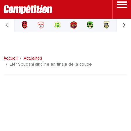
ACCUEIL
LIGUE 1
Accueil
LIGUE 2
Actualités
EN : Soudani sincline en finale de la coupe
COUPE D'ALGÉRIE
ÉQUIPE NATIONALE
COUPE DU MONDE
Actualités
Interviews