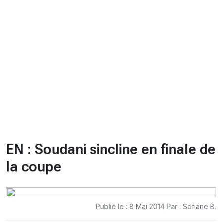
CHRONO
Vidéos
Fil d'actualités
La var
Version PDF
Politique de confidentialité
EN : Soudani sincline en finale de
la coupe
Publié le : 8 Mai 2014 Par : Sofiane B.