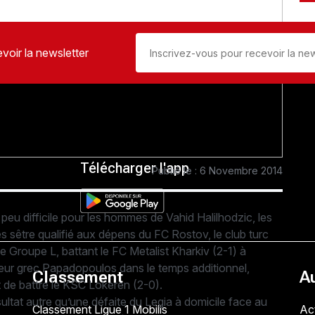
voir la newsletter
Télécharger l'app
Publié le : 6 Novembre 2014
peu difficile pour les hommes de Vahid Halilhodzic, les
sêtre qualifié aux dépens du FC Rostov, le club turc
e Groupe L, battant le FC Metalist Kharkiv (2-1) à
nseur grec Papadopoulos dans le temps additionnel,
Classement
A
 de battre le KSC Lokeren (2-0).
sultat autre qu’une défaite du Legia à domicile face au
Classement Ligue 1 Mobilis
Act