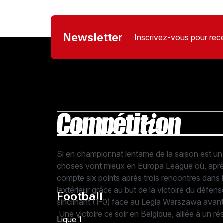
Newsletter
Inscrivez-vous pour rece
Si en championnat lentame de la saison est un 
choses vont mieux en Europa League où, après 
compte six points après trois rencontres dans l
lextérieur grâce au but de la victoire du défe
Football
sinclinant (1-0) face au Legia Warszawa avant
Une victoire ce soir en Belgique, alliée à un ré
Ligue 1