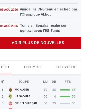
Amical: le CRB tenu en échec par
05 AOÛ 2026
l’Olympique Akbou
Tunisie : Boualia résilie son
05 AOÛ 2026
contrat avec l'ES Tunis
VOIR PLUS DE NOUVELLES
LIGUE 1
LIGUE 2 EST
LIGUE 2 OUEST
N°
ÉQUIPE
MJ
DB
PTS
1
30
23
65
MC ALGER
2
30
14
55
JS SAOURA
3
30
23
53
CR BELOUIZDAD