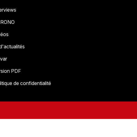
terviews
HRONO
déos
 d'actualités
 var
EN : Brahimi passeur décisif et buteur
rsion PDF
itique de confidentialité