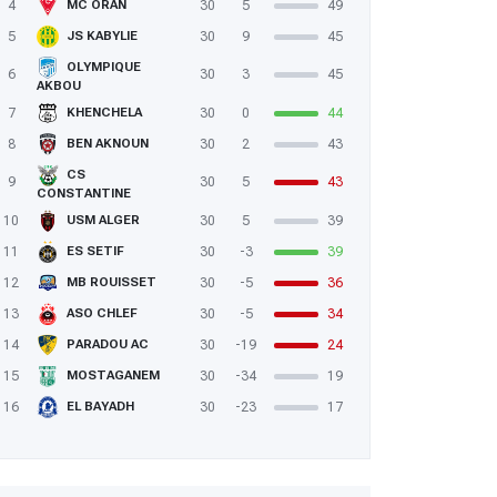
4
30
5
49
MC ORAN
5
30
9
45
JS KABYLIE
OLYMPIQUE
6
30
3
45
AKBOU
7
30
0
44
KHENCHELA
8
30
2
43
BEN AKNOUN
CS
9
30
5
43
CONSTANTINE
10
30
5
39
USM ALGER
11
30
-3
39
ES SETIF
12
30
-5
36
MB ROUISSET
13
30
-5
34
ASO CHLEF
14
30
-19
24
PARADOU AC
15
30
-34
19
MOSTAGANEM
16
30
-23
17
EL BAYADH