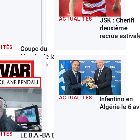
ACTUALITÉS
JSK : Cherifi
deuxième
recrue estival
ITÉS
Coupe du
Monde de la
FIFA 2026
ACTUALITÉS
Infantino en
Algérie le 6 avr
ITÉS
LE B.A.-BA DU