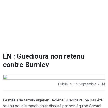
CHRONO
Vidéos
Fil d'actualités
La var
Version PDF
Politique de confidentialité
EN : Guedioura non retenu
contre Burnley
Publié le : 14 Septembre 2014
Le milieu de terrain algérien, Adlène Guedioura, na pas été
retenu pour le match dhier disputé par son équipe Crystal