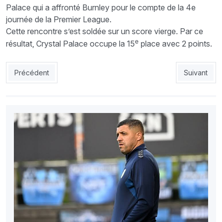
Palace qui a affronté Burnley pour le compte de la 4e
journée de la Premier League.
Cette rencontre s’est soldée sur un score vierge. Par ce
e
résultat, Crystal Palace occupe la 15
place avec 2 points.
Article précédent : Kourichi : «Gourcuff a joué avec le système
Article sui
Précédent
Suivant