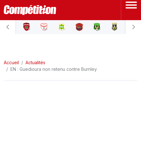
ACCUEIL
LIGUE 1
Accueil
LIGUE 2
Actualités
EN : Guedioura non retenu contre Burnley
COUPE D'ALGÉRIE
ÉQUIPE NATIONALE
COUPE DU MONDE
Actualités
Interviews