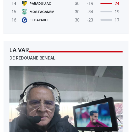
14
30
-19
24
PARADOU AC
15
30
-34
19
MOSTAGANEM
16
30
-23
17
EL BAYADH
LA VAR
DE REDOUANE BENDALI