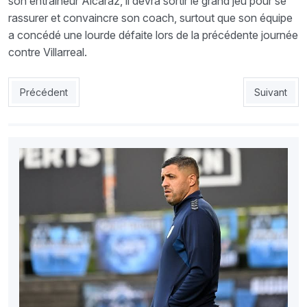
son entraîneur Alcaraz, il devra sortir le grand jeu pour se
rassurer et convaincre son coach, surtout que son équipe
a concédé une lourde défaite lors de la précédente journée
contre Villarreal.
Article précédent : EN : Tout baigne pour Kadir à Rennes !
Article suiv
Précédent
Suivant