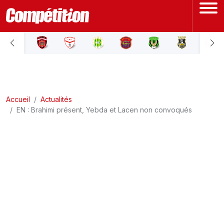
ACCUEIL
LIGUE 1
Accueil
LIGUE 2
Actualités
EN : Brahimi présent, Yebda et Lacen non convoqués
COUPE D'ALGÉRIE
ÉQUIPE NATIONALE
COUPE DU MONDE
Actualités
Interviews