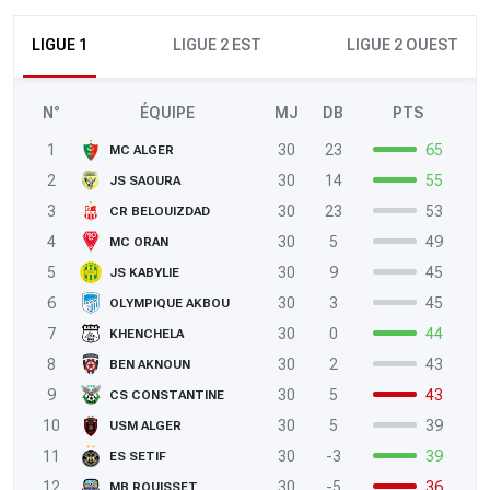
LIGUE 1
LIGUE 2 EST
LIGUE 2 OUEST
N°
ÉQUIPE
MJ
DB
PTS
1
30
23
65
MC ALGER
2
30
14
55
JS SAOURA
3
30
23
53
CR BELOUIZDAD
4
30
5
49
MC ORAN
5
30
9
45
JS KABYLIE
6
30
3
45
OLYMPIQUE AKBOU
7
30
0
44
KHENCHELA
8
30
2
43
BEN AKNOUN
9
30
5
43
CS CONSTANTINE
10
30
5
39
USM ALGER
11
30
-3
39
ES SETIF
12
30
-5
36
MB ROUISSET