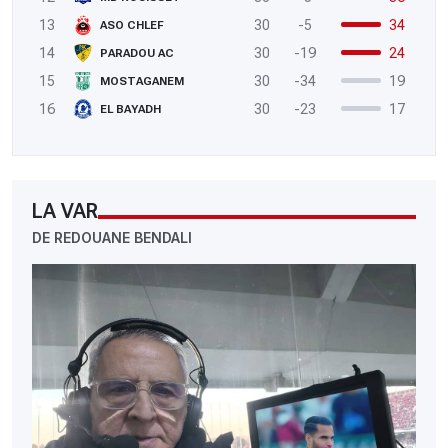
13
30
-5
34
ASO CHLEF
14
30
-19
24
PARADOU AC
15
30
-34
19
MOSTAGANEM
16
30
-23
17
EL BAYADH
LA VAR
DE REDOUANE BENDALI