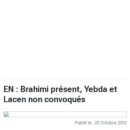
CHRONO
Vidéos
Fil d'actualités
La var
Version PDF
Politique de confidentialité
EN : Brahimi présent, Yebda et
Lacen non convoqués
Publié le : 20 Octobre 2013