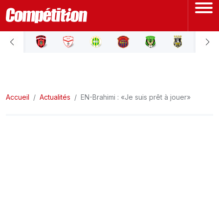
ACCUEIL
LIGUE 1
Accueil
LIGUE 2
Actualités
EN-Brahimi : «Je suis prêt à jouer»
COUPE D'ALGÉRIE
ÉQUIPE NATIONALE
COUPE DU MONDE
Actualités
Interviews