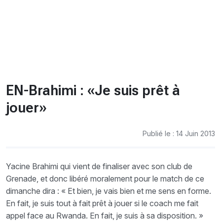
CHRONO
Vidéos
Fil d'actualités
La var
Version PDF
Politique de confidentialité
EN-Brahimi : «Je suis prêt à
jouer»
Publié le : 14 Juin 2013
Yacine Brahimi qui vient de finaliser avec son club de
Grenade, et donc libéré moralement pour le match de ce
dimanche dira : « Et bien, je vais bien et me sens en forme.
En fait, je suis tout à fait prêt à jouer si le coach me fait
appel face au Rwanda. En fait, je suis à sa disposition. »