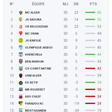
N°
ÉQUIPE
MJ
DB
PTS
1
30
23
65
MC ALGER
2
30
14
55
JS SAOURA
3
30
23
53
CR BELOUIZDAD
4
30
5
49
MC ORAN
5
30
9
45
JS KABYLIE
6
30
3
45
OLYMPIQUE AKBOU
7
30
0
44
KHENCHELA
8
30
2
43
BEN AKNOUN
9
30
5
43
CS CONSTANTINE
10
30
5
39
USM ALGER
11
30
-3
39
ES SETIF
12
30
-5
36
MB ROUISSET
13
30
-5
34
ASO CHLEF
14
30
-19
24
PARADOU AC
15
30
-34
19
MOSTAGANEM