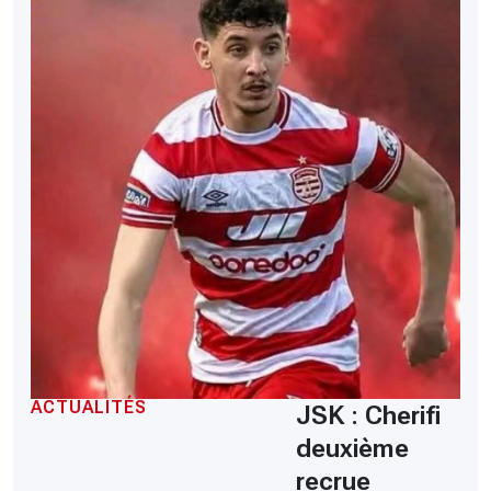
ACTUALITÉS
JSK : Cherifi
deuxième
recrue