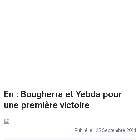
CHRONO
Vidéos
Fil d'actualités
La var
Version PDF
Politique de confidentialité
En : Bougherra et Yebda pour
une première victoire
Publié le : 25 Septembre 2014