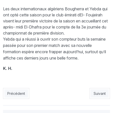
Les deux internationaux algériens Bougherra et Yebda qui
ont opté cette saison pour le club émirati dEl- Foujeirah
visent leur première victoire de la saison en accueillant cet
après- midi El-Dhafra pour le compte de lla 3e journée du
championnat de première division.
Yebda qui a réussi à ouvrir son compteur buts la semaine
passée pour son premier match avec sa nouvelle
formation espère encore frapper aujourd’hui, surtout qu’il
affiche ces derniers jours une belle forme.
K. H.
Article précédent : MCA-Gourmi : «Notre attaque va réagir»
Article suiv
Précédent
Suivant