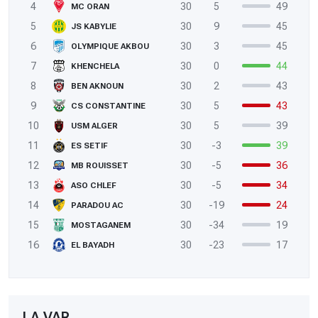
4
30
5
49
MC ORAN
5
30
9
45
JS KABYLIE
6
30
3
45
OLYMPIQUE AKBOU
7
30
0
44
KHENCHELA
8
30
2
43
BEN AKNOUN
9
30
5
43
CS CONSTANTINE
10
30
5
39
USM ALGER
11
30
-3
39
ES SETIF
12
30
-5
36
MB ROUISSET
13
30
-5
34
ASO CHLEF
14
30
-19
24
PARADOU AC
15
30
-34
19
MOSTAGANEM
16
30
-23
17
EL BAYADH
LA VAR