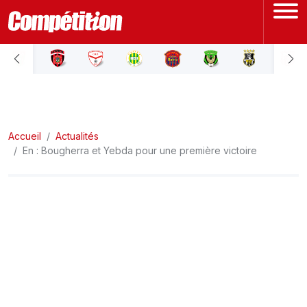
ACCUEIL
LIGUE 1
Accueil
LIGUE 2
Actualités
En : Bougherra et Yebda pour une première victoire
COUPE D'ALGÉRIE
ÉQUIPE NATIONALE
COUPE DU MONDE
Actualités
Interviews