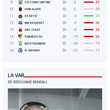
9
30
5
43
CS CONSTANTINE
10
30
5
39
USM ALGER
11
30
-3
39
ES SETIF
12
30
-5
36
MB ROUISSET
13
30
-5
34
ASO CHLEF
14
30
-19
24
PARADOU AC
15
30
-34
19
MOSTAGANEM
16
30
-23
17
EL BAYADH
LA VAR
DE REDOUANE BENDALI