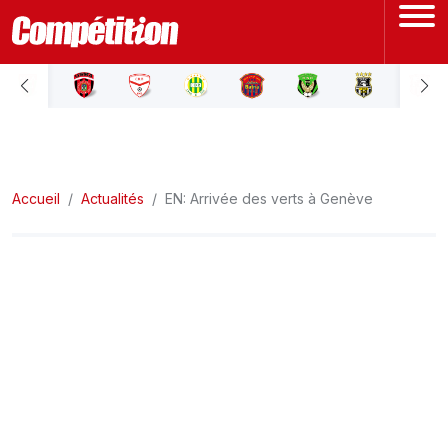
ACCUEIL
LIGUE 1
Accueil
LIGUE 2
Actualités
EN: Arrivée des verts à Genève
COUPE D'ALGÉRIE
ÉQUIPE NATIONALE
COUPE DU MONDE
Actualités
Interviews