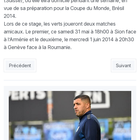
(Suisse), ou elle élira domicile pendant une semaine, en
vue de sa préparation pour la Coupe du Monde, Brésil
2014.
Lors de ce stage, les verts joueront deux matches
amicaux. Le premier, ce samedi 31 mai à 18h00 à Sion face
à l’Arménie et le deuxième, le mercredi 1 juin 2014 à 20h30
à Genève face à la Roumanie.
Article précédent : EN : Les Verts rejoindront Sion le jour du ma
Article suiv
Précédent
Suivant