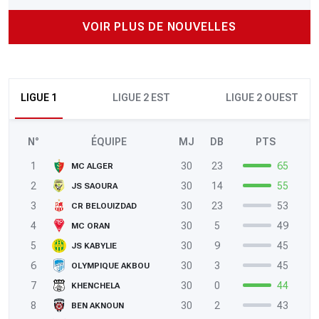
VOIR PLUS DE NOUVELLES
LIGUE 1
LIGUE 2 EST
LIGUE 2 OUEST
N°
ÉQUIPE
MJ
DB
PTS
1
30
23
65
MC ALGER
2
30
14
55
JS SAOURA
3
30
23
53
CR BELOUIZDAD
4
30
5
49
MC ORAN
5
30
9
45
JS KABYLIE
6
30
3
45
OLYMPIQUE AKBOU
7
30
0
44
KHENCHELA
8
30
2
43
BEN AKNOUN