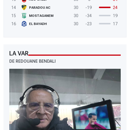
14
30
-19
24
PARADOU AC
15
30
-34
19
MOSTAGANEM
16
30
-23
17
EL BAYADH
LA VAR
DE REDOUANE BENDALI