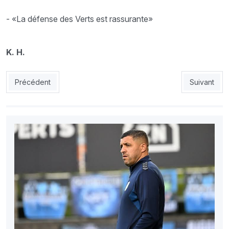
- «La défense des Verts est rassurante»
K. H.
Article précédent : EN : Ghoulam figure dans léquipe type
Article suiv
Précédent
Suivant