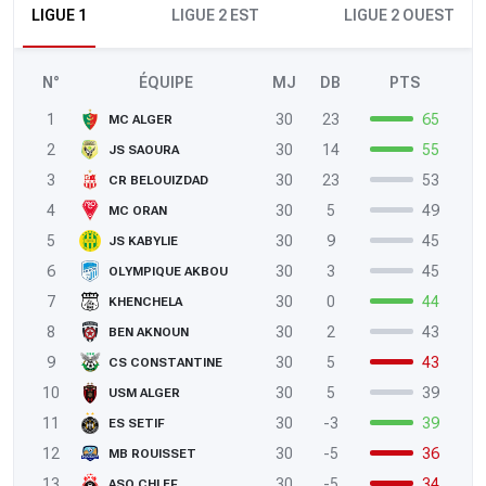
LIGUE 1
LIGUE 2 EST
LIGUE 2 OUEST
N°
ÉQUIPE
MJ
DB
PTS
1
30
23
65
MC ALGER
2
30
14
55
JS SAOURA
3
30
23
53
CR BELOUIZDAD
4
30
5
49
MC ORAN
5
30
9
45
JS KABYLIE
6
30
3
45
OLYMPIQUE AKBOU
7
30
0
44
KHENCHELA
8
30
2
43
BEN AKNOUN
9
30
5
43
CS CONSTANTINE
10
30
5
39
USM ALGER
11
30
-3
39
ES SETIF
12
30
-5
36
MB ROUISSET
13
30
-5
34
ASO CHLEF