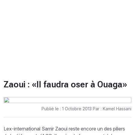
CHRONO
Vidéos
Fil d'actualités
La var
Version PDF
Politique de confidentialité
Zaoui : «Il faudra oser à Ouaga»
Publié le : 1 Octobre 2013 Par : Kamel Hassani
Lex-international Samir Zaoui reste encore un des piliers