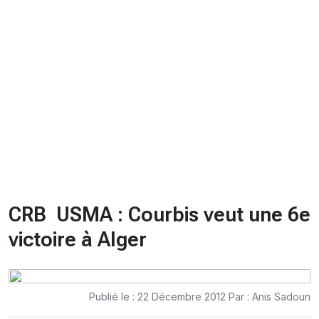
CHRONO
Vidéos
Fil d'actualités
La var
Version PDF
Politique de confidentialité
CRB  USMA : Courbis veut une 6e
victoire à Alger
Publié le : 22 Décembre 2012 Par : Anis Sadoun