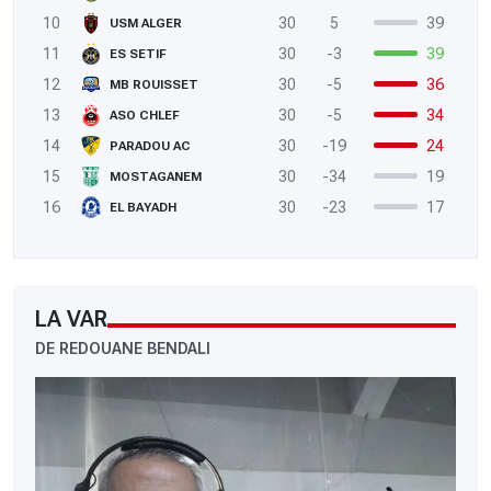
10
30
5
39
USM ALGER
11
30
-3
39
ES SETIF
12
30
-5
36
MB ROUISSET
13
30
-5
34
ASO CHLEF
14
30
-19
24
PARADOU AC
15
30
-34
19
MOSTAGANEM
16
30
-23
17
EL BAYADH
LA VAR
DE REDOUANE BENDALI