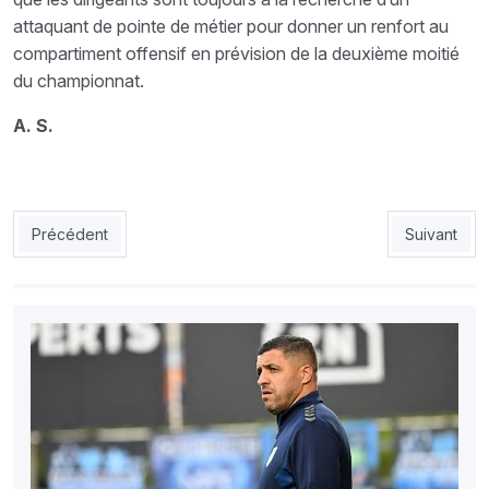
attaquant de pointe de métier pour donner un renfort au
compartiment offensif en prévision de la deuxième moitié
du championnat.
A. S.
Article précédent : Hachoud : «Après la JSK, je trancherai sur 
Article sui
Précédent
Suivant