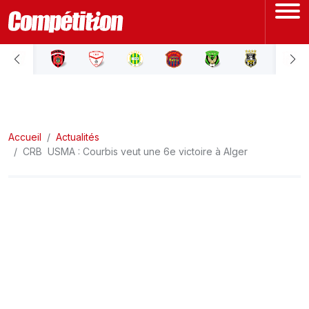
ACCUEIL
LIGUE 1
Accueil
LIGUE 2
Actualités
CRB  USMA : Courbis veut une 6e victoire à Alger
COUPE D'ALGÉRIE
ÉQUIPE NATIONALE
COUPE DU MONDE
Actualités
Interviews