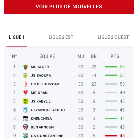
VOIR PLUS DE NOUVELLES
LIGUE 1
LIGUE 2 EST
LIGUE 2 OUEST
N°
ÉQUIPE
MJ
DB
PTS
1
30
23
65
MC ALGER
2
30
14
55
JS SAOURA
3
30
23
53
CR BELOUIZDAD
4
30
5
49
MC ORAN
5
30
9
45
JS KABYLIE
6
30
3
45
OLYMPIQUE AKBOU
7
30
0
44
KHENCHELA
8
30
2
43
BEN AKNOUN
9
30
5
43
CS CONSTANTINE