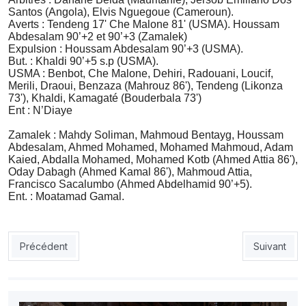
Santos (Angola), Elvis Nguegoue (Cameroun).
Averts : Tendeng 17' Che Malone 81' (USMA).
Houssam
Abdesalam 90’+2 et 90’+3 (Zamalek)
Expulsion : Houssam Abdesalam 90’+3 (USMA).
But. : Khaldi 90’+5 s.p (USMA).
USMA : Benbot, Che Malone, Dehiri, Radouani, Loucif,
Merili, Draoui, Benzaza (Mahrouz 86'), Tendeng (Likonza
73'), Khaldi, Kamagaté (Bouderbala 73')
Ent : N’Diaye
Zamalek : Mahdy Soliman, Mahmoud Bentayg, Houssam
Abdesalam, Ahmed Mohamed, Mohamed Mahmoud, Adam
Kaied, Abdalla Mohamed, Mohamed Kotb (Ahmed Attia 86'),
Oday Dabagh (Ahmed Kamal 86'), Mahmoud Attia,
Francisco Sacalumbo (Ahmed Abdelhamid 90’+5).
Ent. : Moatamad Gamal.
Article précédent : USMA : comment Lamine N’Diaye a braqué l
Article suiv
Précédent
Suivant