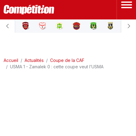
ACCUEIL
LIGUE 1
Accueil
LIGUE 2
Actualités
Coupe de la CAF
USMA 1 - Zamalek 0 : cette coupe veut l’USMA
COUPE D'ALGÉRIE
ÉQUIPE NATIONALE
COUPE DU MONDE
Actualités
Interviews