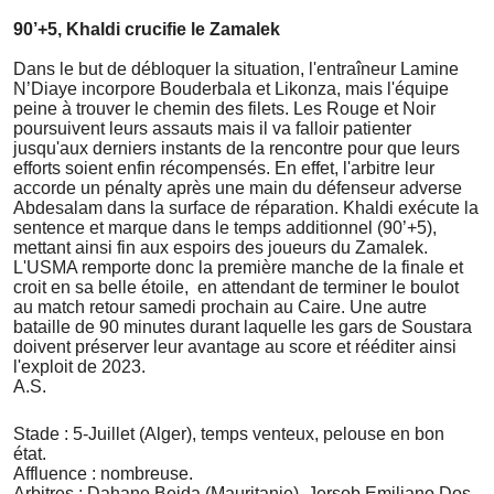
90’+5, Khaldi crucifie le Zamalek
Dans le but de débloquer la situation, l'entraîneur Lamine
N’Diaye incorpore Bouderbala et Likonza, mais l'équipe
peine à trouver le chemin des filets. Les Rouge et Noir
poursuivent leurs assauts mais il va falloir patienter
jusqu'aux derniers instants de la rencontre pour que leurs
efforts soient enfin récompensés. En effet, l'arbitre leur
accorde un pénalty après une main du défenseur adverse
Abdesalam dans la surface de réparation. Khaldi exécute la
sentence et marque dans le temps additionnel (90’+5),
mettant ainsi fin aux espoirs des joueurs du Zamalek.
L'USMA remporte donc la première manche de la finale et
croit en sa belle étoile, en attendant de terminer le boulot
au match retour samedi prochain au Caire. Une autre
bataille de 90 minutes durant laquelle les gars de Soustara
doivent préserver leur avantage au score et rééditer ainsi
l'exploit de 2023.
A.S.
Stade : 5-Juillet (Alger), temps venteux, pelouse en bon
état.
Affluence : nombreuse.
Arbitres : Dahane Beida (Mauritanie), Jersob Emiliano Dos