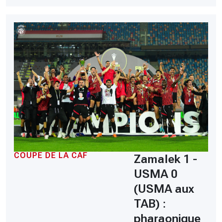
COUPE DE LA CAF
Zamalek 1 -
USMA 0
(USMA aux
TAB) :
pharaonique