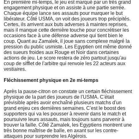
En première mi-temps, le jeu est marqué par un très grand
engagement physique et on assiste à une partie serrée.
Chaque équipe lance ses assauts pour marquer le but
libérateur. Côté USMA, on voit des joueurs trop précipités.
Certes, ils arrivent aux buts adverses à maintes reprises,
mais il manque cette dernière touche pour concrétiser les
occasions face à une défense adverse qui tient bien le
coup. Quant au Zamalek, il joue sans complexe malgré la
pression du public usmiste. Les Egyptien ont même donné
des sueurs froides aux Rouge et Noir dans certaines
actions de jeu. Le score restera de zéro partout jusqu'au
coup de sifflet de l'arbitre qui renvoie les 22 acteurs aux
vestiaires.
Fléchissement physique en 2e mi-temps
Après la pause-citron on constate un certain fléchissement
physique de la part des joueurs de l'USMA. C'était
prévisible après avoir enchaîné plusieurs matchs d'un
grand enjeu ces dernières semaines. C'est le boost des
supporters qui va les pousser à revenir dans le match et
poursuivre leurs assauts, mais toujours sans parvenir à
trouver la faille. Côté Zamalek, les Egyptiens montrent une
très bonne maîtrise de balle, en axant sur les contre-
attaques pour surprendre les Algérois.