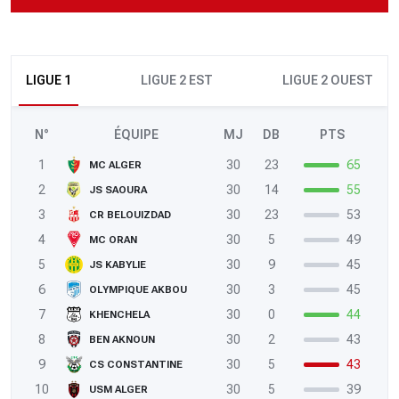
LIGUE 1
LIGUE 2 EST
LIGUE 2 OUEST
N°
ÉQUIPE
MJ
DB
PTS
1
30
23
65
MC ALGER
2
30
14
55
JS SAOURA
3
30
23
53
CR BELOUIZDAD
4
30
5
49
MC ORAN
5
30
9
45
JS KABYLIE
6
30
3
45
OLYMPIQUE AKBOU
7
30
0
44
KHENCHELA
8
30
2
43
BEN AKNOUN
9
30
5
43
CS CONSTANTINE
10
30
5
39
USM ALGER