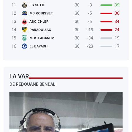
11
30
-3
39
ES SETIF
12
30
-5
36
MB ROUISSET
13
30
-5
34
ASO CHLEF
14
30
-19
24
PARADOU AC
15
30
-34
19
MOSTAGANEM
16
30
-23
17
EL BAYADH
LA VAR
DE REDOUANE BENDALI